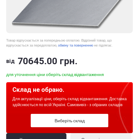
Товар відпускається за попередньою оплатою. Відрізний товар, що
відпускається за передоплатою,
обміну та поверненню
не підлягає.
70645
.00
грн.
від
для уточнення ціни оберіть склад відвантаження
Склад не обрано.
Для актуалізації ціни, оберіть склад відвантаження. Доставка
здійснюється по всій Україні. Самовивіз - з обраних складів
Виберіть склад