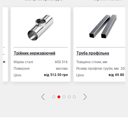
Трійник нержавіючий
Труба профільна
Марка сталі
AISI 316
Товщина стінки, мм
2,0
Поверхня
матова
Розмір профілю труби, мм
20х20
Ціна:
Ціна:
вiд 512.50 грн
вiд 49.80 грн