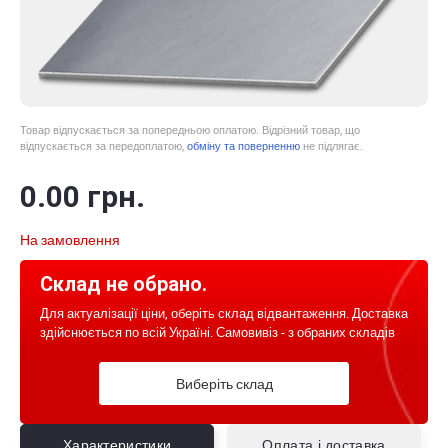
Товар відпускається за попередньою оплатою. Відрізний товар, що
відпускається за передоплатою,
обміну та поверненню
не підлягає.
0
.00
грн.
На замовлення
Склад не обрано.
Для актуалізації ціни, оберіть склад відвантаження. Доставка
здійснюється по всій Україні. Самовивіз - з обраних складів
Виберіть склад
Характеристики
Оплата і доставка