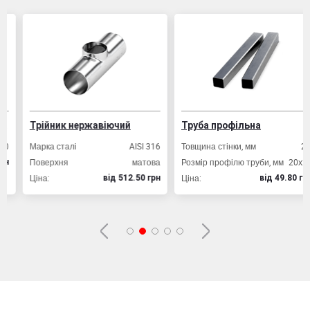
Трійник нержавіючий
Труба профільна
Марка сталі
AISI 316
Товщина стінки, мм
2,0
Поверхня
матова
Розмір профілю труби, мм
20х20
Ціна:
Ціна:
вiд 512.50 грн
вiд 49.80 грн