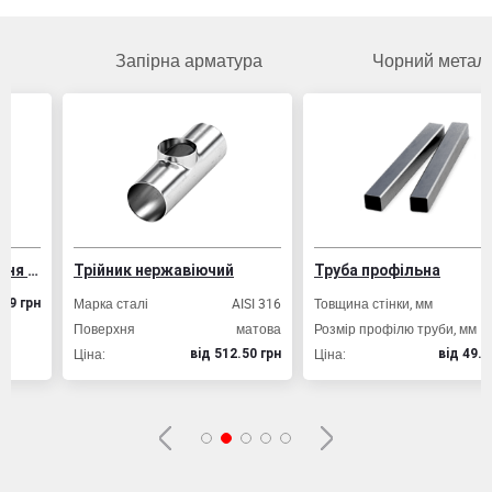
Запірна арматура
Чорний метал
укцій
Трійник нержавіючий
Труба профільна
Марка сталі
AISI 316
Товщина стінки, мм
2,0
н
Поверхня
матова
Розмір профілю труби, мм
20х20
Ціна:
Ціна:
вiд 512.50 грн
вiд 49.80 грн