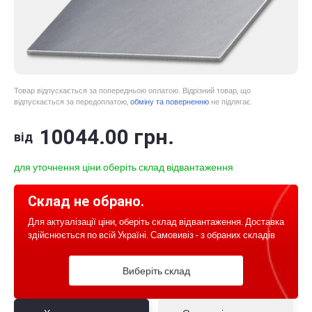
Товар відпускається за попередньою оплатою. Відрізний товар, що
відпускається за передоплатою,
обміну та поверненню
не підлягає.
10044
.00
грн.
від
для уточнення ціни оберіть склад відвантаження
Склад не обрано.
Для актуалізації ціни, оберіть склад відвантаження. Доставка
здійснюється по всій Україні. Самовивіз - з обраних складів
Виберіть склад