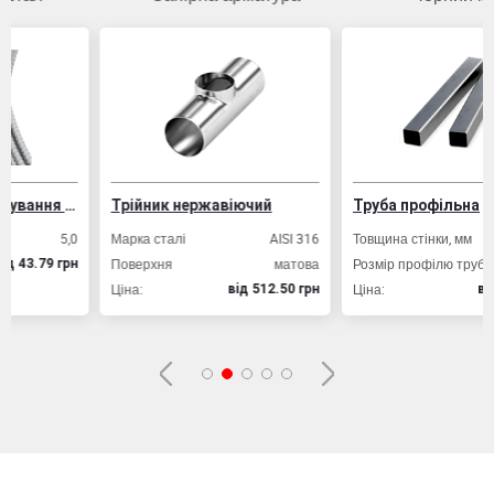
Дріт ВР-1 для армування залізобетонних конструкцій
Трійник нержавіючий
Труба профільна
5,0
Марка сталі
AISI 316
Товщина стінки, мм
2
Поверхня
матова
Розмір профілю труби, мм
20х
 грн
Ціна:
Ціна:
вiд 512.50 грн
вiд 49.80 г