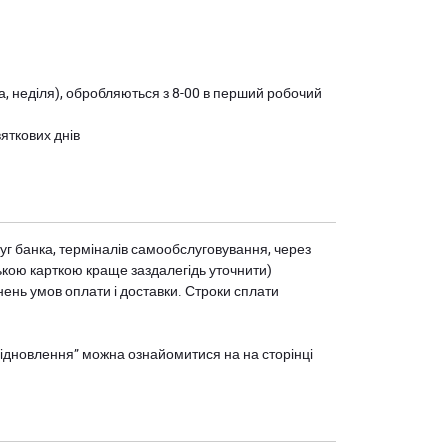
ота, неділя), обробляються з 8-00 в перший робочий
вяткових днів
уг банка, терміналів самообслуговування, через
ькою карткою краще заздалегідь уточнити)
нень умов оплати і доставки. Строки сплати
єВідновлення” можна ознайомитися на
на сторінці