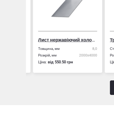
Лист нержавіючий холоднокатаний
50,0
Товщина, мм
8,0
Стін
4,0
Розкрій, мм
2000x4000
Розм
Ціна:
вiд 550.50 грн
Ціна