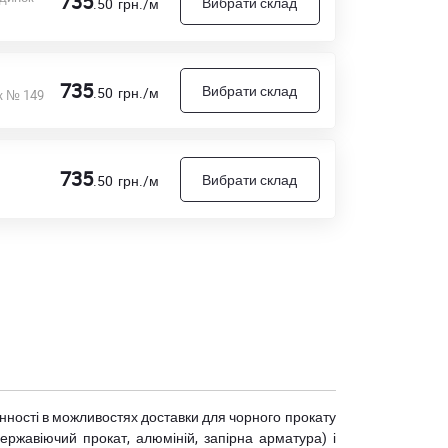
735
Вибрати склад
.50
грн./м
735
Вибрати склад
.50
грн./м
к № 149
735
Вибрати склад
.50
грн./м
мінності в можливостях доставки для чорного прокату
(нержавіючий прокат, алюміній, запірна арматура) і