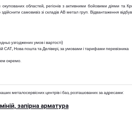
рім окупованих областей, регіонів з активними бойовими діями та К
дійснити самовивіз зі складів АВ метал груп. Відвантаження відбува
дньо узгоджених умов і вартості)
й САТ, Нова пошта та Делівері, за умовами і тарифами перевізника
цем окремо.
наших металосервісних центрів і баз, розташованих за адресами:
іній, запірна арматура