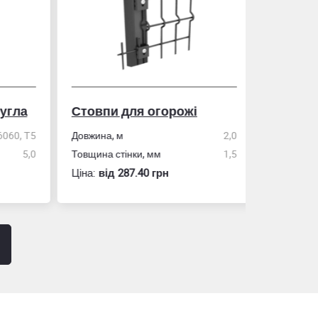
гла
Стовпи для огорожі
Рулетка
0, Т5
Довжина, м
2,0
5,0
Товщина стінки, мм
1,5
Розмір
Ціна:
вiд 287.40 грн
Ціна:
вiд 60