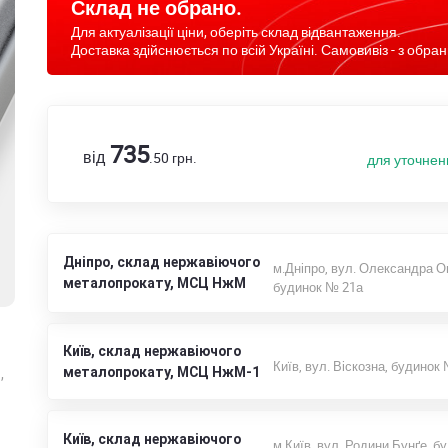
Склад не обрано.
Для актуалізації ціни, оберіть склад відвантаження.
Доставка здійснюється по всій Україні. Самовивіз - з обран
735
від
.50
грн.
для уточнен
Дніпро, склад нержавіючого
м.Дніпро, вул. Олександра О
металопрокату, МСЦ НжМ
будинок № 21а
Київ, склад нержавіючого
Київ, вул. Віскозна, будинок
металопрокату, МСЦ НжМ-1
,
Київ, склад нержавіючого
м.Київ, вул. Родини Бунґе, б