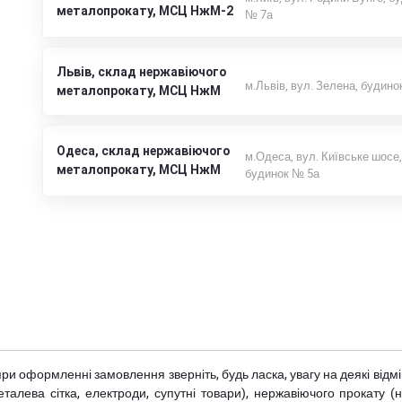
металопрокату, МСЦ НжМ-2
№ 7а
Львів, склад нержавіючого
м.Львів, вул. Зелена, будино
металопрокату, МСЦ НжМ
Одеса, склад нержавіючого
м.Одеса, вул. Київське шосе,
металопрокату, МСЦ НжМ
будинок № 5а
при оформленні замовлення зверніть, будь ласка, увагу на деякі від
металева сітка, електроди, супутні товари), нержавіючого прокату 