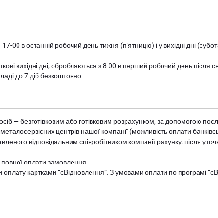
 17-00 в останній робочий день тижня (пʼятницю) і у вихідні дні (суб
ткові вихідні дні, обробляються з 8-00 в перший робочий день після с
ладі до 7 діб безкоштовно
осіб — безготівковим або готівковим розрахунком, за допомогою посл
 металосервісних центрів нашої компанії (можливість оплати банківс
авленого відповідальним співробітником компанії рахунку, після уточ
и повної оплати замовлення
и оплату картками “єВідновлення”. З умовами оплати по програмі “