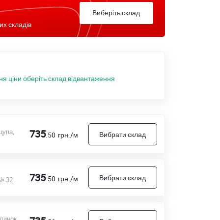
Виберіть склад
их складів
ня ціни оберіть склад відвантаження
цупа,
735
Вибрати склад
.50
грн./м
735
Вибрати склад
.50
грн./м
 № 32
удинок