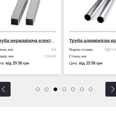
Труба нержавіюча електрозварна профільна
Труба алюмінієва кру
ка, мм
4,0
Марка сплава
АД31/606
ір, мм
120х60
Стінка, мм
:
вiд 29.50 грн
Ціна:
вiд 25.50 грн