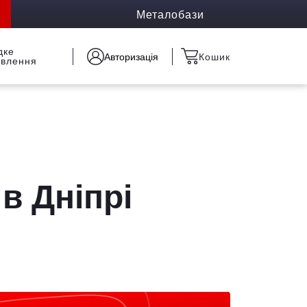
Металобази
дке
Авторизація
Кошик
овлення
 в Дніпрі