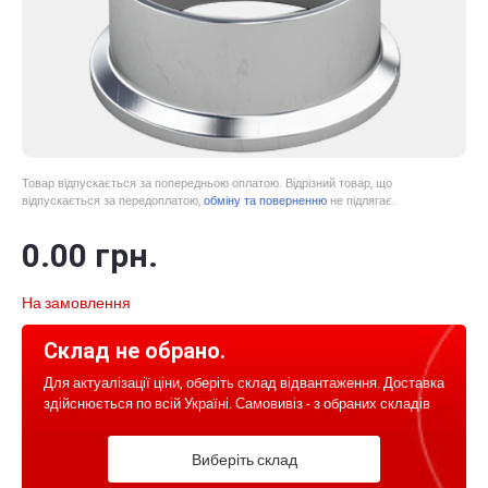
Товар відпускається за попередньою оплатою. Відрізний товар, що
відпускається за передоплатою,
обміну та поверненню
не підлягає.
0
.00
грн.
На замовлення
Склад не обрано.
Для актуалізації ціни, оберіть склад відвантаження. Доставка
здійснюється по всій Україні. Самовивіз - з обраних складів
Виберіть склад