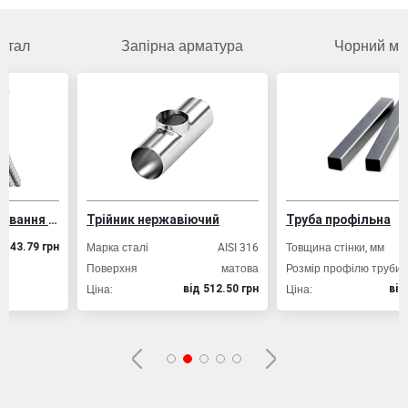
Запірна арматура
Чорний метал
Дріт ВР-1 для армування залізобетонних конструкцій
Трійник нержавіючий
Труба профільна
Марка сталі
AISI 316
Товщина стінки, мм
2
 грн
Поверхня
матова
Розмір профілю труби, мм
20х
Ціна:
Ціна:
вiд 512.50 грн
вiд 49.80 г