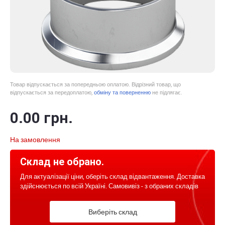
Товар відпускається за попередньою оплатою. Відрізний товар, що
відпускається за передоплатою,
обміну та поверненню
не підлягає.
0
.00
грн.
На замовлення
Склад не обрано.
Для актуалізації ціни, оберіть склад відвантаження. Доставка
здійснюється по всій Україні. Самовивіз - з обраних складів
Виберіть склад