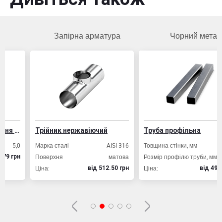
Запірна арматура
Чорний метал
ізобетонних конструкцій
Трійник нержавіючий
Труба профільна
,0
Марка сталі
AISI 316
Товщина стінки, мм
2,0
Поверхня
матова
Розмір профілю труби, мм
20х20
рн
Ціна:
Ціна:
вiд 512.50 грн
вiд 49.80 грн