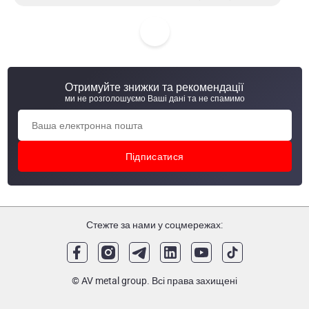
Миюча головка обертова 1 1/4" 360* S (зварка) AISI
304/304L, на 32 трубу, шар - 53 мм.
Миюча головка обертова 1" 360* thread (різьба) AISI 316
Отримуйте знижки та рекомендації
ми не розголошуємо Ваші дані та не спамимо
Миюча головка обертова 1" 360* thread (різьба) AISI
304/304L, шар - 53 мм.
Стежте за нами у соцмережах:
© AV metal group. Всі права захищені