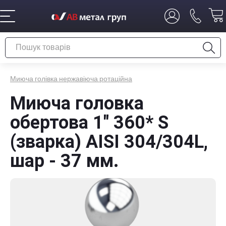
Миюча голівка нержавіюча ротаційна
Миюча головка
обертова 1" 360* S
(зварка) AISI 304/304L,
шар - 37 мм.