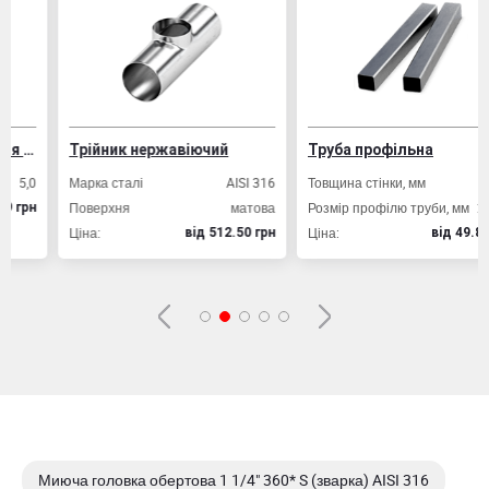
ізобетонних конструкцій
Трійник нержавіючий
Труба профільна
,0
Марка сталі
AISI 316
Товщина стінки, мм
2,0
Поверхня
матова
Розмір профілю труби, мм
20х20
рн
Ціна:
Ціна:
вiд 512.50 грн
вiд 49.80 грн
Миюча головка обертова 1 1/4" 360* S (зварка) AISI 316