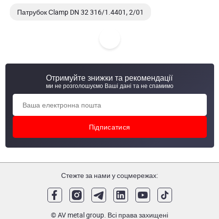
Патрубок Сlamp DN 32 316/1.4401, 2/01
Патрубок Сlamp DN 25 AISI 304/304L, matt
Патрубок Сlamp DN 25 AISI 316
Отримуйте знижки та рекомендації
Патрубок Сlamp DN 25 AISI 304/304L, AWH, 10508 000 025
ми не розголошуємо Ваші дані та не спамимо
21, matt
Стежте за нами у соцмережах:
© AV metal group. Всі права захищені