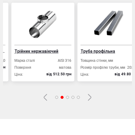
Трійник нержавіючий
Труба профільна
Марка сталі
AISI 316
Товщина стінки, мм
2,0
Поверхня
матова
Розмір профілю труби, мм
20х20
Ціна:
Ціна:
вiд 512.50 грн
вiд 49.80 грн