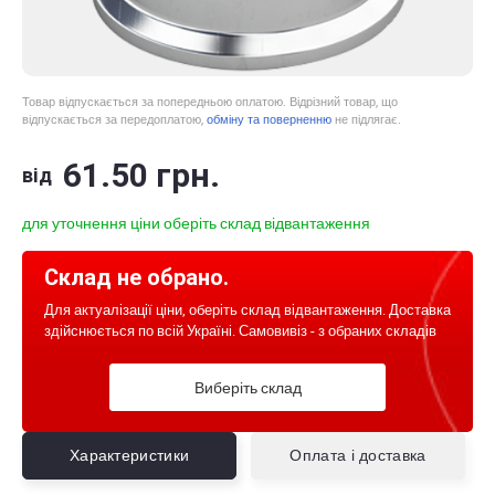
Товар відпускається за попередньою оплатою. Відрізний товар, що
відпускається за передоплатою,
обміну та поверненню
не підлягає.
61
.50
грн.
від
для уточнення ціни оберіть склад відвантаження
Склад не обрано.
Для актуалізації ціни, оберіть склад відвантаження. Доставка
здійснюється по всій Україні. Самовивіз - з обраних складів
Виберіть склад
Характеристики
Оплата і доставка