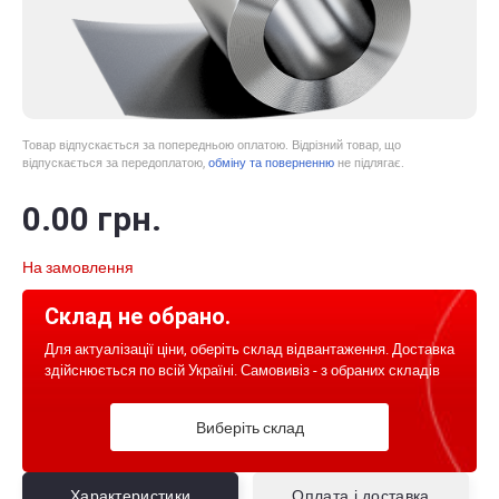
Товар відпускається за попередньою оплатою. Відрізний товар, що
відпускається за передоплатою,
обміну та поверненню
не підлягає.
0
.00
грн.
На замовлення
Склад не обрано.
Для актуалізації ціни, оберіть склад відвантаження. Доставка
здійснюється по всій Україні. Самовивіз - з обраних складів
Виберіть склад
Характеристики
Оплата і доставка