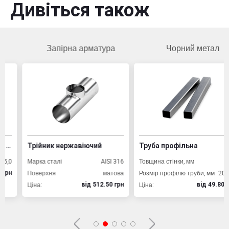
Дивіться також
Запірна арматура
Чорний метал
Трійник нержавіючий
Труба профільна
Марка сталі
AISI 316
Товщина стінки, мм
2,0
Поверхня
матова
Розмір профілю труби, мм
20х20
Ціна:
Ціна:
вiд 512.50 грн
вiд 49.80 грн