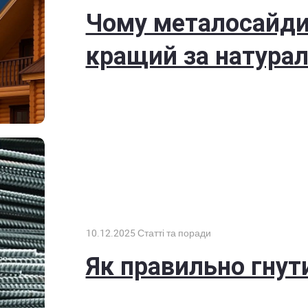
Чому металосайди
кращий за натурал
10.12.2025
Статті та поради
Як правильно гнут