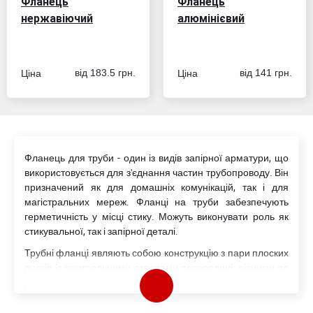
Фланець
Фланець
нержавіючий
алюмінієвий
Ціна
Ціна
від 183.5 грн.
від 141 грн.
Фланець для труби - один із видів запірної арматури, що
використовується для з'єднання частин трубопроводу. Він
призначений як для домашніх комунікацій, так і для
магістральних мереж. Фланці на труби забезпечують
герметичність у місці стику. Можуть виконувати роль як
стикувальної, так і запірної деталі.
Трубні фланці являють собою конструкцію з пари плоских
дисків із центральними отворами посередині, рівними по
діаметру трубі. По колу диски фланця також мають
невеликі отвори, призначені для кріпильних виробів.
Монтаж фланця здійснюється за допомогою гайок, болтів