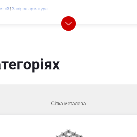
іній
|
Запірна арматура
тегоріях
Сітка металева