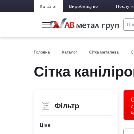
Каталог
Виробництво
Послуги
Головна
Каталог
Сітка металева
С
Сітка канілір
С
Фільтр
Д
Д
Ціна