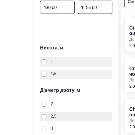
Спо
Сі
оц
До
2,0
Висота, м
1
Сі
1,5
чо
До
2,0
Діаметр дроту, м
2
Сі
оц
2,5
До
2,0
3