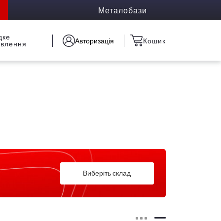
Металобази
дке
Авторизація
Кошик
овлення
Виберіть склад