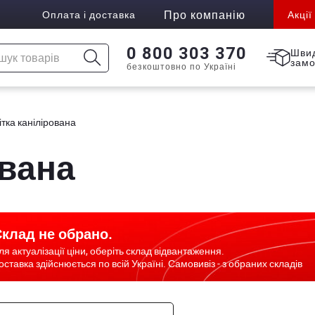
Про компанію
Оплата і доставка
Акції
0 800 303 370
Шви
зам
безкоштовно по Україні
ітка канілірована
ована
клад не обрано.
ля актуалізації ціни, оберіть склад відвантаження.
оставка здійснюється по всій Україні. Самовивіз - з обраних складів