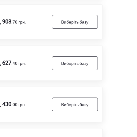
903
д
.70
грн.
Виберіть базу
627
д
.40
грн.
Виберіть базу
430
д
.00
грн.
Виберіть базу