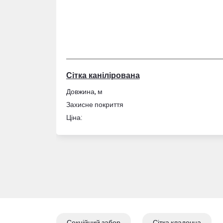
Сітка канілірована
Довжина, м
Захисне покриття
Ціна:
Секційний забор
Сітка кладочна