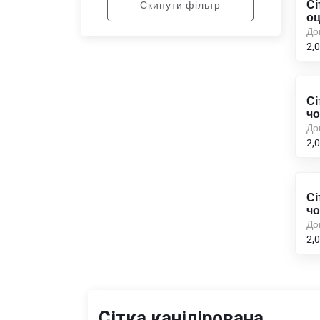
Сі
Скинути фільтр
оц
До
2,0
Сі
чо
До
2,0
Сі
чо
До
2,0
Сітка канілірована