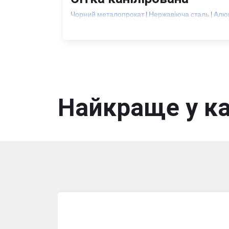
Чорний металопрокат
|
Нержавіюча сталь
|
Алюм
Найкраще у ка