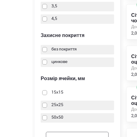
3,5
Сі
4,5
чо
До
2,0
Захисне покриття
без покриття
Сі
цинкове
оц
До
2,0
Розмір ячейки, мм
15х15
Сі
оц
25х25
До
2,0
50х50