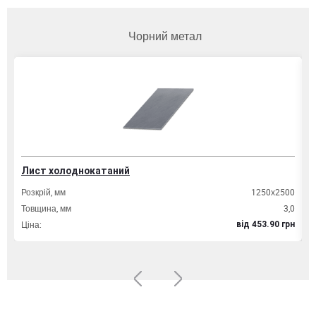
Чорний метал
Лист холоднокатаний
Т
Розкрій, мм
1250х2500
Д
Товщина, мм
3,0
Т
Ціна:
Ц
вiд 453.90 грн