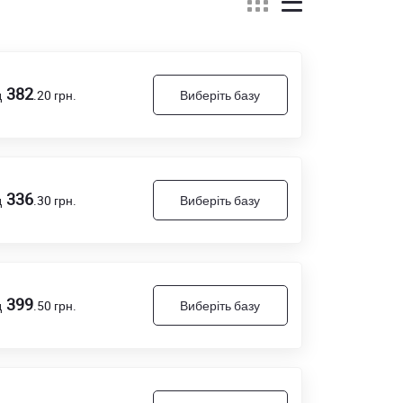
382
д
.20
грн.
Виберіть базу
336
д
.30
грн.
Виберіть базу
399
д
.50
грн.
Виберіть базу