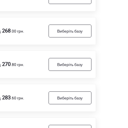
268
д
.00
грн.
Виберіть базу
270
д
.80
грн.
Виберіть базу
283
д
.60
грн.
Виберіть базу