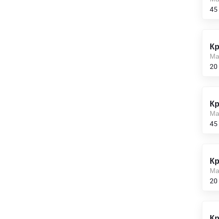
45
190
200,0
Кр
Ма
210
20
220,0
230
Кр
Ма
240,0
45
250
260
Кр
Ма
270
20
280,0
290
Кр