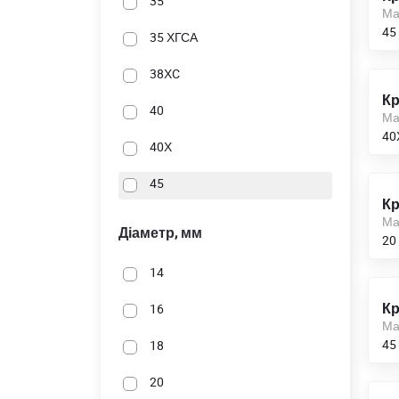
35
Ма
45
35 ХГСА
38ХC
Кр
40
Ма
40
40Х
45
Кр
Ма
Діаметр, мм
20
14
Кр
16
Ма
45
18
20