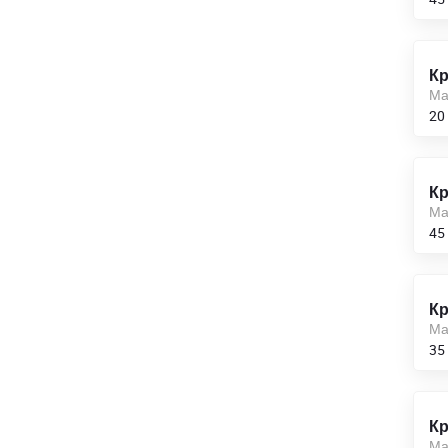
105,0
110,0
Кр
Ма
115
20
120,0
Кр
125
Ма
45
130,0
140,0
Кр
150
Ма
35
160,0
170
Кр
180
Ма