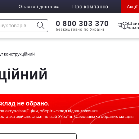
Про компанію
Оплата і доставка
Акції
0 800 303 370
Шви
зам
безкоштовно по Україні
уг конструкційний
ційний
клад не обрано.
ля актуалізації ціни, оберіть склад відвантаження.
оставка здійснюється по всій Україні. Самовивіз - з обраних складів