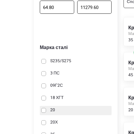
Спо
Кр
Ма
35
Марка сталі
S235/S275
Кр
Ма
3 ПС
45
09Г2С
Кр
18 ХГТ
Ма
20
20
20Х
Кр