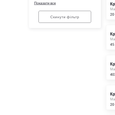
Показати все
Кр
21,0
Ма
20
22
Скинути фільтр
23,0
Кр
24
Ма
45
25
26,0
Кр
28
Ма
40
30
32,0
Кр
Ма
34,0
20
36,0