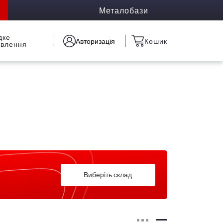
Металобази
дке
Авторизація
Кошик
овлення
Виберіть склад