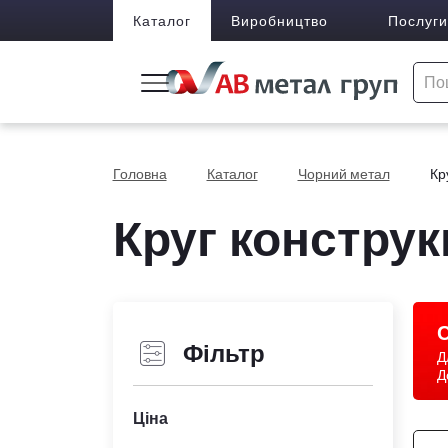
Каталог
Виробництво
Послуги
Головна
Каталог
Чорний метал
Кр
Круг конструк
С
Фільтр
Д
Д
Ціна