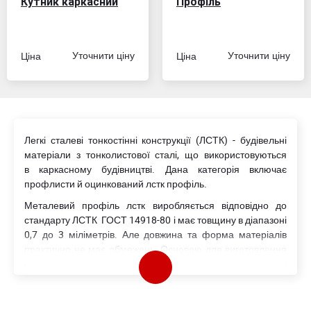
Кутник каркасний
Профіль
Ціна
Ціна
Уточнити цiну
Уточнити цiну
Легкі сталеві тонкостінні конструкції (ЛСТК) - будівельні
матеріали з тонколистової сталі, що використовуються
в каркасному будівництві. Дана категорія включає
профлисти й оцинкований лстк профіль.
Металевий профіль лстк виробляється відповідно до
стандарту ЛСТК ГОСТ 14918-80 і має товщину в діапазоні
0,7 до 3 міліметрів. Але довжина та форма матеріалів
практично не має обмежень. Основою для виготовлення
служить гарячеоцинковані листи, які захищені від корозії і
можуть використовуватися для будівництва в регіонах з
вологим кліматом.