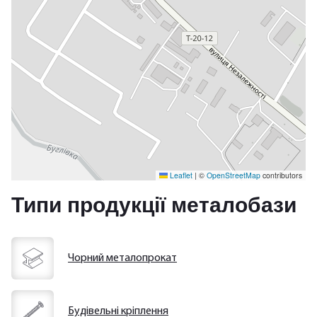
Leaflet
|
©
OpenStreetMap
contributors
Типи продукції металобази
Чорний металопрокат
Будівельні кріплення