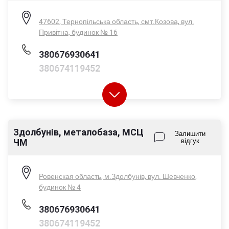
Нд - вихідний
47602, Тернопільська область, смт.Козова, вул.
Привітна, будинок № 16
380676930641
380674119452
Здолбунів, металобаза, МСЦ
Пн-Пт - 08:00-17:00
Залишити
ЧМ
відгук
Сб - 08:00-14:00
Нд - вихідний
Ровенская область, м.Здолбунів, вул. Шевченко,
будинок № 4
380676930641
380674119452