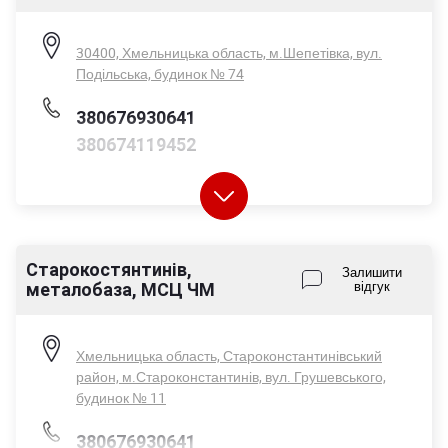
Нд - вихідний
30400, Хмельницька область, м.Шепетівка, вул.
Подільська, будинок № 74
380676930641
380674119452
Старокостянтинів,
Пн-Пт - 08:00-17:00
Залишити
металобаза, МСЦ ЧМ
відгук
Сб - 08:00-14:00
Нд - вихідний
Хмельницька область, Староконстантинівський
район, м.Староконстантинів, вул. Грушевського,
будинок № 11
380676930641