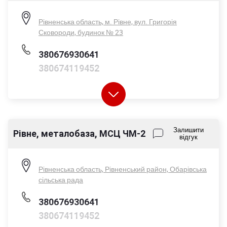
Рівненська область, м. Рівне, вул. Григорія
Сковороди, будинок № 23
380676930641
380674119452
Пн-Пт - 08:00-17:00
Залишити
Рівне, металобаза, МСЦ ЧМ-2
відгук
Сб - 08:00-14:00
Нд - вихідний
Рівненська область, Рівненський район, Обарівська
сільська рада
380676930641
380674119452