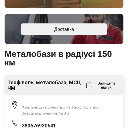
Доставка
Металобази в радіусі 150
км
Теофіполь, металобаза, МСЦ
Залишити
ЧМ
відгук
Хмельницька область, смт.Теофіполь, вул.
Заводська, будинок № 3-а
380676930641