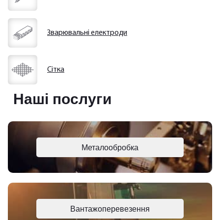
Зварювальні електроди
Сітка
Наші послуги
Металообробка
Вантажоперевезення