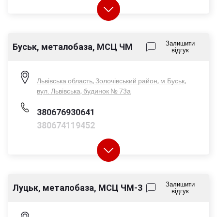
Пн-Пт - 08:00-17:00
Залишити
Буськ, металобаза, МСЦ ЧМ
відгук
Сб - 08:00-14:00
Нд - вихідний
Львівська область, Золочівський район, м.Буськ,
вул. Львівська, будинок № 73а
380676930641
380674119452
Пн-Пт - 08:00-17:00
Залишити
Луцьк, металобаза, МСЦ ЧМ-3
відгук
Сб - 08:00-14:00
Нд - вихідний