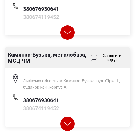
380676930641
380674119452
Камянка-Бузька, металобаза,
Пн-Пт - 08:00-17:00
Залишити
МСЦ ЧМ
відгук
Сб - 08:00-14:00
Нд - вихідний
Львівська область, м.Камянка-Бузька, вул. Сірка І.,
будинок № 4, корпус А
380676930641
380674119452