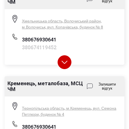
ЧМ
відгук
Сб - 08:00-14:00
Нд - вихідний
Хмельницька область, Волочиський район,
м.Волочиськ, вул. Копачівська, будинок № 8
380676930641
380674119452
Кременець, металобаза, МСЦ
Пн-Пт - 08:00-17:00
Залишити
ЧМ
відгук
Сб - 08:00-14:00
Нд - вихідний
Тернопільська область, м.Кременець, вул. Семона
Петлюри, будинок № 4
380676930641