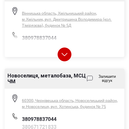
Нд - вихідний
Вінницька область, Хмільницький район,
м.Хмільник, вул. Дмитришина Володимира (кол.
Тімірязєва), будинок № 5Д
380978837044
380671721833
Новоселиця, металобаза, МСЦ
Залишити
ЧМ
відгук
Пн-Пт - 08:00-17:00
Сб - 08:00-14:00
Нд - вихідний
60300, Чернівецька область, Новоселицький район,
м.Новоселиця, вул. Хотинська, будинок № 75
380978837044
380671721833