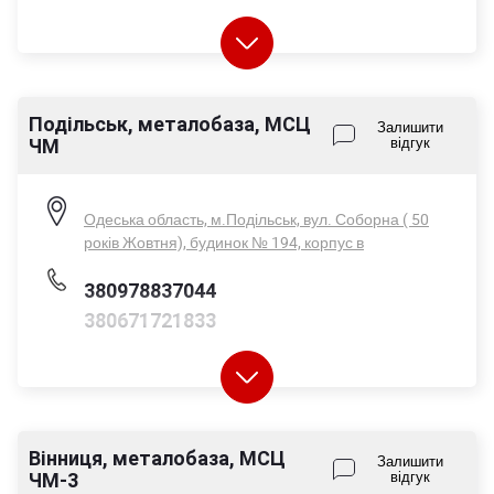
380671721833
Подільськ, металобаза, МСЦ
Залишити
ЧМ
відгук
Пн-Пт - 08:00-17:00
Сб - 08:00-14:00
Нд - вихідний
Одеська область, м.Подільськ, вул. Соборна ( 50
років Жовтня), будинок № 194, корпус в
380978837044
380671721833
Вінниця, металобаза, МСЦ
Пн-Пт - 08:00-17:00
Залишити
ЧМ-3
відгук
Сб - 08:00-14:00