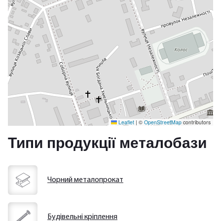
Leaflet
|
©
OpenStreetMap
contributors
Типи продукції металобази
Чорний металопрокат
Будівельні кріплення