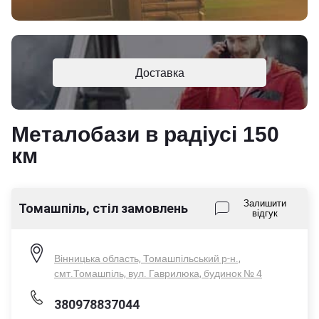
Доставка
Металобази в радіусі 150
км
Залишити
Томашпіль, стіл замовлень
відгук
Вінницька область, Томашпільський р-н.,
смт.Томашпіль, вул. Гаврилюка, будинок № 4
380978837044