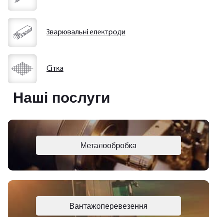
Зварювальні електроди
Сітка
Наші послуги
Металообробка
Вантажоперевезення