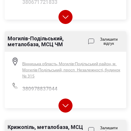
380671721833
Могилів-Подільський,
Пн-Пт - 08:00-17:00
Залишити
металобаза, МСЦ ЧМ
відгук
Сб - 08:00-14:00
Нд - вихідний
Вінницька область, Могилів-Подільський район, м.
Могилів-Подільський, просп. Незалежності, будинок
№ 315
380978837044
380671721833
Крижопіль, металобаза, МСЦ
Залишити