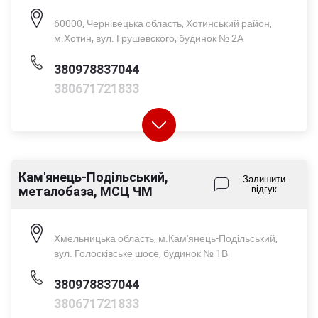
60000, Чернівецька область, Хотинський район,
м.Хотин, вул. Грушевского, будинок № 2А
380978837044
380671721833
Кам'янець-Подільський,
Пн-Пт - 08:00-17:00
Залишити
металобаза, МСЦ ЧМ
відгук
Сб - 08:00-14:00
Нд - вихідний
Хмельницька область, м.Кам'янець-Подільський,
вул. Голосківське шосе, будинок № 1В
380978837044
380671721833