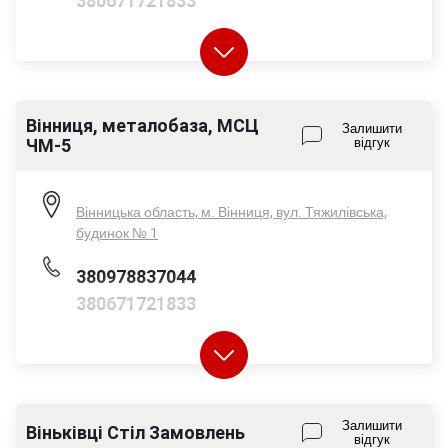
380671721833
Вінниця, металобаза, МСЦ
Пн-Пт - 08:00-17:00
Залишити
ЧМ-5
відгук
Сб - 08:00-14:00
Нд - вихідний
Вінницька область, м. Вінниця, вул. Тяжилівська,
будинок № 1
380978837044
380671721833
Пн-Пт - 08:00-17:00
Залишити
Віньківці Стіл Замовлень
відгук