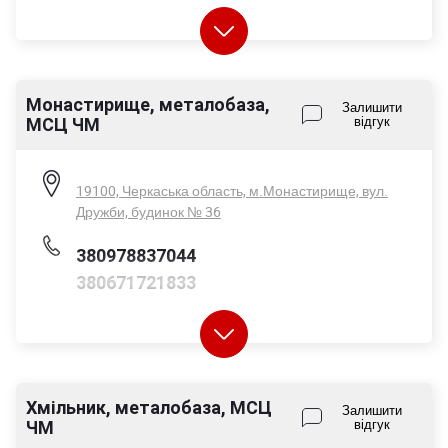
Монастирище, металобаза,
Пн-Пт - 08:00-17:00
Залишити
МСЦ ЧМ
відгук
Сб - 08:00-14:00
Нд - вихідний
19100, Черкаська область, м.Монастирище, вул.
Дружби, будинок № 36
380978837044
380671721833
Хмільник, металобаза, МСЦ
Пн-Пт - 08:00-17:00
Залишити
ЧМ
відгук
Сб - 08:00-14:00