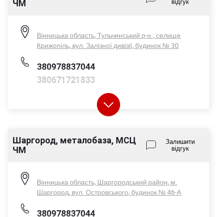
ЧМ
відгук
Пн-Пт - 08:00-17:00
Сб - 08:00-14:00
Нд - вихідний
Вінницька область, Тульчинський р-н., селище
Крижопіль, вул. Залізної дивізії, будинок № 30
380978837044
380671721833
Шаргород, металобаза, МСЦ
Пн-Пт - 08:00-17:00
Залишити
ЧМ
відгук
Сб - 08:00-14:00
Нд - вихідний
Вінницька область, Шаргородський район, м.
Шаргород, вул. Островського, будинок № 46-А
380978837044