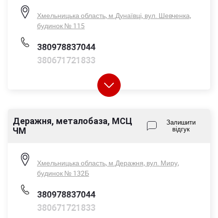
Хмельницька область, м.Дунаївці, вул. Шевченка,
будинок № 115
380978837044
380671721833
Деражня, металобаза, МСЦ
Пн-Пт - 08:00-17:00
Залишити
ЧМ
відгук
Сб - 08:00-14:00
Нд - вихідний
Хмельницька область, м.Деражня, вул. Миру,
будинок № 132Б
380978837044
380671721833