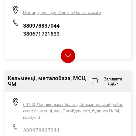
Вінниця, вул. вул. Олекси Новаківського
380978837044
380671721833
Пн-Пт - 08:00-17:00
Кельменці, металобаза, МСЦ
Сб - 08:00-14:00
Залишити
ЧМ
відгук
Нд - вихідний
60100, Чернівецька область, Кельменецький район,
смт.Кельменці, вул. Сагайдачного, будинок № 94,
корпус В
380978837044