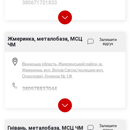
380671721833
Жмеринка, металобаза, МСЦ
Пн-Пт - 08:00-17:00
Залишити
ЧМ
відгук
Сб - 08:00-14:00
Нд - вихідний
Вінницька область, Жмеринський район, м.
Жмеринка, вул. Воїнів Світла (колишня вул.
Осмолова), будинок № 1Ж
380978837044
380671721833
Залишити
Гнівань, металобаза, МСЦ ЧМ
відгук