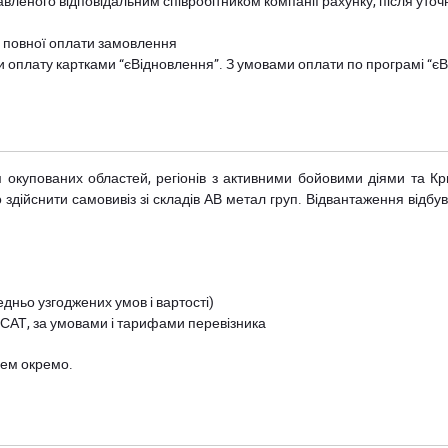
авленого відповідальним співробітником компанії рахунку, після уточ
и повної оплати замовлення
и оплату картками “єВідновлення”. З умовами оплати по програмі “
рім окупованих областей, регіонів з активними бойовими діями та К
дійснити самовивіз зі складів АВ метал груп. Відвантаження відбува
дньо узгоджених умов і вартості)
 САТ, за умовами і тарифами перевізника
цем окремо.