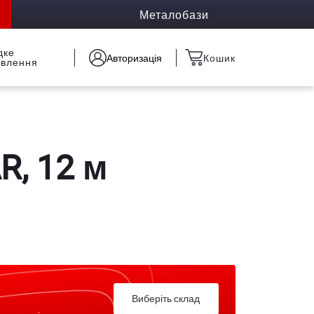
Металобази
дке
Авторизація
Кошик
овлення
R, 12 м
Виберіть склад