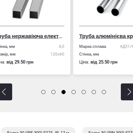
Труба нержавіюча електрозварна профільна
Труба алюмінієва кру
ка, мм
4,0
Марка сплава
АД31/606
ір, мм
120х60
Стінка, мм
:
вiд 29.50 грн
Ціна:
вiд 25.50 грн
Балка 30 (IPE 300) S275 JR, 12 м
Балка 30 (IPN 300) S27