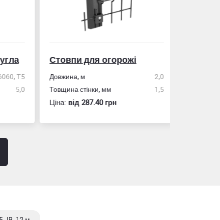
гла
Стовпи для огорожі
Рулетка
0, Т5
Довжина, м
2,0
5,0
Товщина стінки, мм
1,5
Розмір
Ціна:
вiд 287.40 грн
Ціна:
вiд 60
5 JR, 12 м