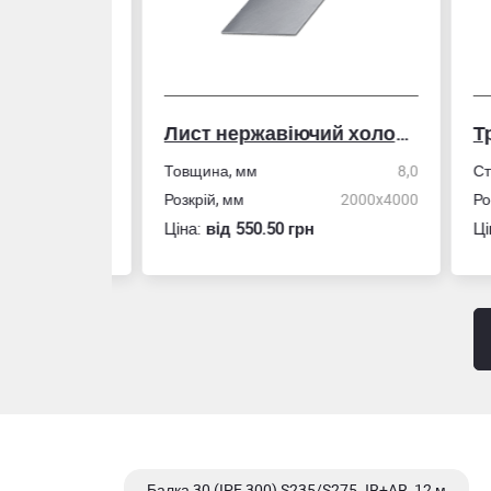
Лист нержавіючий холоднокатаний
50,0
Товщина, мм
8,0
Стін
4,0
Розкрій, мм
2000x4000
Розм
Ціна:
вiд 550.50 грн
Ціна
Балка 30 (IPE 300) S235/S275 JR+AR, 12 м