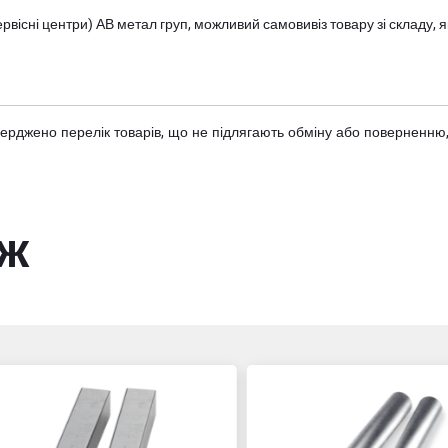
вісні центри) АВ метал груп
, можливий самовивіз товару зі складу
тверджено
перелік товарів
, що не підлягають обміну або поверненню,
ож