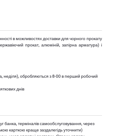
мінності в можливостях доставки для чорного прокату
(нержавіючий прокат, алюміній, запірна арматура) і
ота, неділя), обробляються з 8-00 в перший робочий
вяткових днів
уг банка, терміналів самообслуговування, через
ькою карткою краще заздалегідь уточнити)