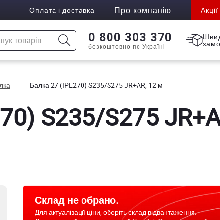
Про компанію
Оплата і доставка
Акції
0 800 303 370
Шви
зам
безкоштовно по Україні
лка
Балка 27 (IPE270) S235/S275 JR+AR, 12 м
270) S235/S275 JR+A
Склад не обрано.
Для актуалізації ціни, оберіть склад відвантаження.