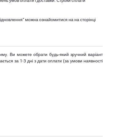
нень умов оплати і доставки. Строки сплати
єВідновлення” можна ознайомитися на
на сторінці
риму. Ви можете обрати будь-який зручний варіант
ється за 1-3 дні з дати оплати (за умови наявності