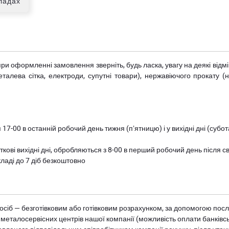
кладах
при оформленні замовлення зверніть, будь ласка, увагу на деякі від
металева сітка, електроди, супутні товари), нержавіючого прокату 
 17-00 в останній робочий день тижня (пʼятницю) і у вихідні дні (суб
ткові вихідні дні, обробляються з 8-00 в перший робочий день після с
ладі до 7 діб безкоштовно
осіб — безготівковим або готівковим розрахунком, за допомогою посл
 металосервісних центрів нашої компанії (можливість оплати банківс