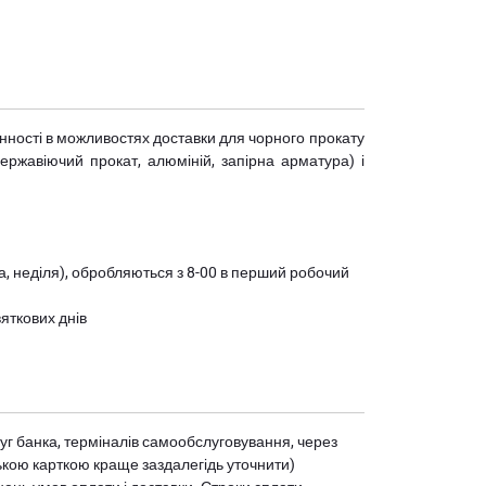
мінності в можливостях доставки для чорного прокату
(нержавіючий прокат, алюміній, запірна арматура) і
ота, неділя), обробляються з 8-00 в перший робочий
вяткових днів
уг банка, терміналів самообслуговування, через
ькою карткою краще заздалегідь уточнити)