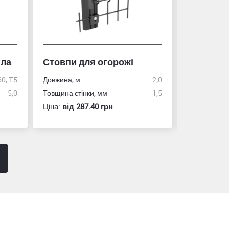
гла
Стовпи для огорожі
Рулетка
0, Т5
Довжина, м
2,0
5,0
Товщина стінки, мм
1,5
Розмір
Ціна:
вiд 287.40 грн
Ціна:
вiд 60