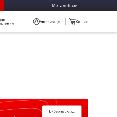
Металобази
дке
Авторизація
Кошик
овлення
Виберіть склад