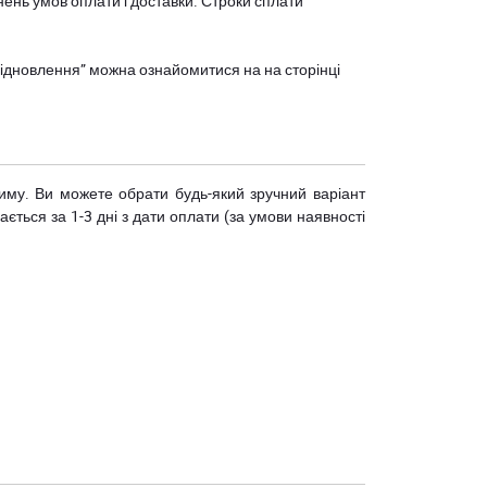
нень умов оплати і доставки. Строки сплати
єВідновлення” можна ознайомитися на
на сторінці
риму. Ви можете обрати будь-який зручний варіант
ється за 1-3 дні з дати оплати (за умови наявності