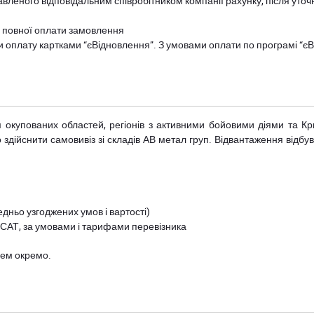
авленого відповідальним співробітником компанії рахунку, після уточ
и повної оплати замовлення
и оплату картками “єВідновлення”. З умовами оплати по програмі “
рім окупованих областей, регіонів з активними бойовими діями та К
дійснити самовивіз зі складів АВ метал груп. Відвантаження відбува
дньо узгоджених умов і вартості)
 САТ, за умовами і тарифами перевізника
цем окремо.