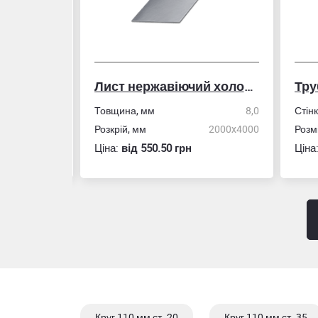
Лист нержавіючий холоднокатаний
50,0
Товщина, мм
8,0
Стін
4,0
Розкрій, мм
2000x4000
Розм
Ціна:
вiд 550.50 грн
Ціна
Круг 110 мм ст. 20
Круг 110 мм ст. 35