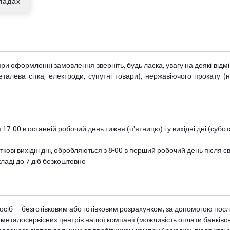
кладах
при оформленні замовлення зверніть, будь ласка, увагу на деякі від
металева сітка, електроди, супутні товари), нержавіючого прокату 
 17-00 в останній робочий день тижня (пʼятницю) і у вихідні дні (суб
ткові вихідні дні, обробляються з 8-00 в перший робочий день після с
ладі до 7 діб безкоштовно
осіб — безготівковим або готівковим розрахунком, за допомогою посл
 металосервісних центрів нашої компанії (можливість оплати банківс