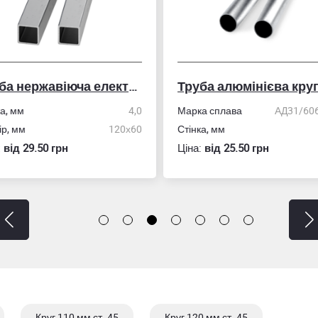
Труба нержавіюча електрозварна профільна
Труба алюмінієва кру
ка, мм
4,0
Марка сплава
АД31/606
ір, мм
120х60
Стінка, мм
:
вiд 29.50 грн
Ціна:
вiд 25.50 грн
Круг 110 мм ст. 45
Круг 120 мм ст. 45