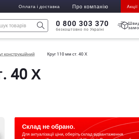
Про компанію
Оплата і доставка
Акції
0 800 303 370
Шви
зам
безкоштовно по Україні
уг конструкційний
Круг 110 мм ст. 40 Х
. 40 Х
Склад не обрано.
Для актуалізації ціни, оберіть склад відвантаження.