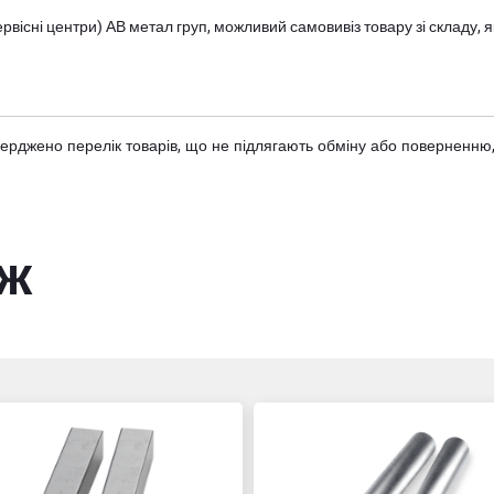
вісні центри) АВ метал груп
, можливий самовивіз товару зі складу
тверджено
перелік товарів
, що не підлягають обміну або поверненню,
ож