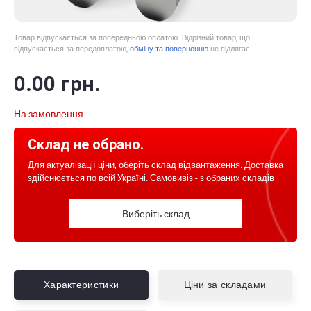
Товар відпускається за попередньою оплатою. Відрізний товар, що
відпускається за передоплатою,
обміну та поверненню
не підлягає.
0
.00
грн.
На замовлення
Склад не обрано.
Для актуалізації ціни, оберіть склад відвантаження. Доставка
здійснюється по всій Україні. Самовивіз - з обраних складів
Виберіть склад
Характеристики
Ціни за складами