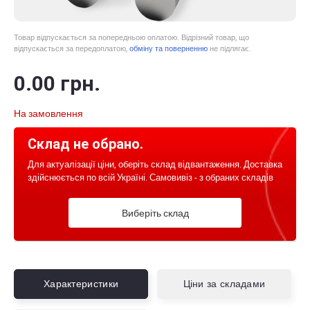
Товар відпускається за попередньою оплатою. Відрізний товар, що
відпускається за передоплатою,
обміну та поверненню
не підлягає.
0
.00
грн.
На замовлення
Склад не обрано.
Для актуалізації ціни, оберіть склад відвантаження. Доставка
здійснюється по всій Україні. Самовивіз - з обраних складів
Виберіть склад
Характеристики
Ціни за складами