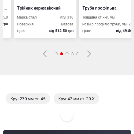
Трійник нержавіючий
Труба профільна
0
Марка сталі
AISI 316
Товщина стінки, мм
2,0
Поверхня
матова
Розмір профілю труби, мм
20х20
н
Ціна:
Ціна:
вiд 512.50 грн
вiд 49.80 грн
Круг 230 мм ст. 45
Круг 42 мм ст. 20 Х
Круг 42 мм ст. 35ХГСА
Круг 42 мм ст. 09Г2С