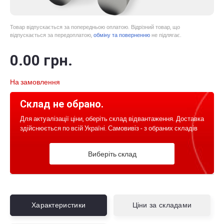
Товар відпускається за попередньою оплатою. Відрізний товар, що
відпускається за передоплатою,
обміну та поверненню
не підлягає.
0
.00
грн.
На замовлення
Склад не обрано.
Для актуалізації ціни, оберіть склад відвантаження. Доставка
здійснюється по всій Україні. Самовивіз - з обраних складів
Виберіть склад
Характеристики
Ціни за складами