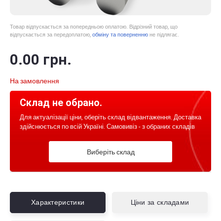
Товар відпускається за попередньою оплатою. Відрізний товар, що
відпускається за передоплатою,
обміну та поверненню
не підлягає.
0
.00
грн.
На замовлення
Склад не обрано.
Для актуалізації ціни, оберіть склад відвантаження. Доставка
здійснюється по всій Україні. Самовивіз - з обраних складів
Виберіть склад
Характеристики
Ціни за складами