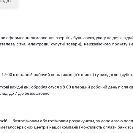
кладах
при оформленні замовлення зверніть, будь ласка, увагу на деякі від
металева сітка, електроди, супутні товари), нержавіючого прокату 
 17-00 в останній робочий день тижня (пʼятницю) і у вихідні дні (суб
ткові вихідні дні, обробляються з 8-00 в перший робочий день після с
ладі до 7 діб безкоштовно
осіб — безготівковим або готівковим розрахунком, за допомогою посл
 металосервісних центрів нашої компанії (можливість оплати банківс