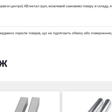
вісні центри) АВ метал груп
, можливий самовивіз товару зі складу
тверджено
перелік товарів
, що не підлягають обміну або поверненню,
ож