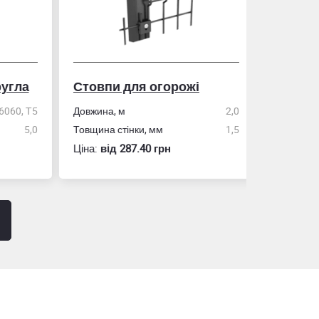
гла
Стовпи для огорожі
Рулетка
0, Т5
Довжина, м
2,0
5,0
Товщина стінки, мм
1,5
Розмір
Ціна:
вiд 287.40 грн
Ціна:
вiд 60