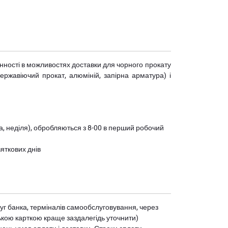
мінності в можливостях доставки для чорного прокату
(нержавіючий прокат, алюміній, запірна арматура) і
ота, неділя), обробляються з 8-00 в перший робочий
вяткових днів
уг банка, терміналів самообслуговування, через
ькою карткою краще заздалегідь уточнити)