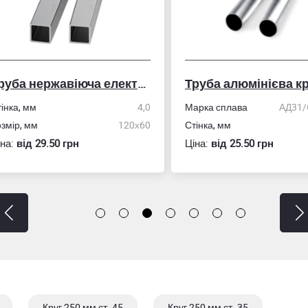
Труба нержавіюча електрозварна профільна
Труба алюмінієва кру
ка, мм
4,0
Марка сплава
АД31/606
ір, мм
120х60
Стінка, мм
:
вiд 29.50 грн
Ціна:
вiд 25.50 грн
Круг 250 мм ст. 45
Круг 250 мм ст. 35