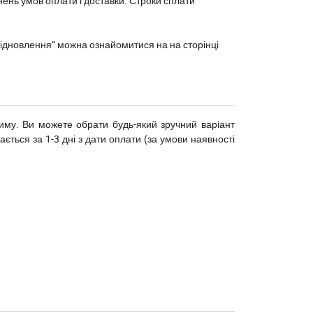
нень умов оплати і доставки. Строки сплати
єВідновлення” можна ознайомитися на
на сторінці
риму. Ви можете обрати будь-який зручний варіант
ється за 1-3 дні з дати оплати (за умови наявності