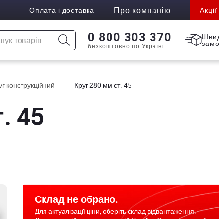
Про компанію
Оплата і доставка
Акції
0 800 303 370
Шви
зам
безкоштовно по Україні
уг конструкційний
Круг 280 мм ст. 45
. 45
Склад не обрано.
Для актуалізації ціни, оберіть склад відвантаження.