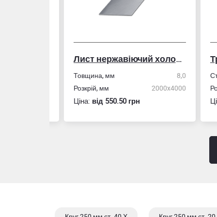
Лист нержавіючий холоднокатаний
50,0
Товщина, мм
8,0
Стін
4,0
Розкрій, мм
2000x4000
Розм
Ціна:
вiд 550.50 грн
Ціна
Круг 250 мм ст. 40 Х
Круг 250 мм ст. 20