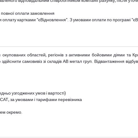
авленого відповідальним співробітником компанії рахунку, після уточ
и повної оплати замовлення
и оплату картками “єВідновлення”. З умовами оплати по програмі “
рім окупованих областей, регіонів з активними бойовими діями та К
дійснити самовивіз зі складів АВ метал груп. Відвантаження відбува
дньо узгоджених умов і вартості)
 САТ, за умовами і тарифами перевізника
цем окремо.