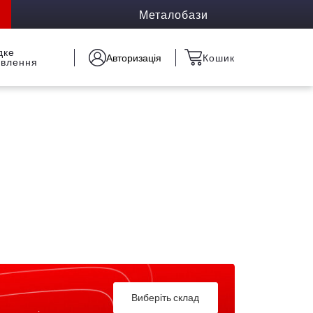
Металобази
дке
Авторизація
Кошик
овлення
Виберіть склад