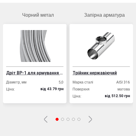
Чорний метал
Запірна арматура
Дріт ВР-1 для армування залізобетонних конструкцій
Трійник нержавіючий
Труба 
тр, мм
5,0
Марка сталі
AISI 316
Товщина
Поверхня
матова
Розмір 
вiд 43.79 грн
Ціна:
Ціна:
вiд 512.50 грн