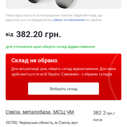
Товар відпускається за попередньою оплатою. Відрізний товар, що
відпускається за передоплатою,
обміну та поверненню
не підлягає.
382
.20
грн.
від
для уточнення ціни оберіть склад відвантаження
Склад не обрано.
Для актуалізації ціни, оберіть склад відвантаження. Доставка
здійснюється по всій Україні. Самовивіз - з обраних складів
Виберіть склад
Сміла, металобаза, МСЦ ЧМ
382.2
грн./
пог.м
20700, Черкаська область, м.Сміла, вул.