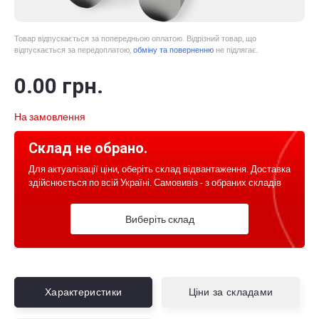
Товар відпускається за попередньою оплатою. Відрізний товар, що
відпускається за передоплатою,
обміну та поверненню
не підлягає.
0
.00
грн.
На замовлення
Склад не обрано.
Для актуалізації ціни, оберіть склад відвантаження. Доставка
здійснюється по всій Україні. Самовивіз - з обраних складів
Виберіть склад
Характеристики
Ціни за складами