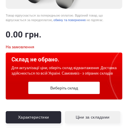
Товар відпускається за попередньою оплатою. Відрізний товар, що
відпускається за передоплатою,
обміну та поверненню
не підлягає.
0
.00
грн.
На замовлення
Склад не обрано.
Для актуалізації ціни, оберіть склад відвантаження. Доставка
здійснюється по всій Україні. Самовивіз - з обраних складів
Виберіть склад
Характеристики
Ціни за складами