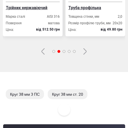
Трійник нержавіючий
Труба профільна
Марка сталі
AISI 316
Товщина стінки, мм
2,0
Поверхня
матова
Розмір профілю труби, мм
20х20
Ціна:
Ціна:
вiд 512.50 грн
вiд 49.80 грн
Круг 38 мм 3 ПС
Круг 38 мм ст. 20
Круг 38 мм ст. 40 Х
Круг 58 мм ст. 18 ХГТ