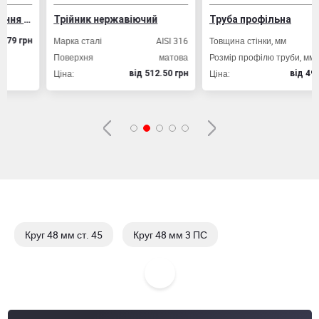
Дріт ВР-1 для армування залізобетонних конструкцій
Трійник нержавіючий
Труба профільна
Марка сталі
AISI 316
Товщина стінки, мм
2,
грн
Поверхня
матова
Розмір профілю труби, мм
20х2
Ціна:
Ціна:
вiд 512.50 грн
вiд 49.80 гр
Круг 48 мм ст. 45
Круг 48 мм 3 ПС
Круг 48 мм ст. 35
Круг 48 мм ст. 20 Х