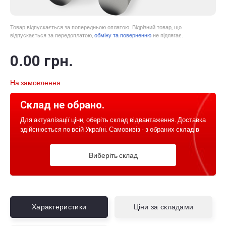
Товар відпускається за попередньою оплатою. Відрізний товар, що
відпускається за передоплатою,
обміну та поверненню
не підлягає.
0
.00
грн.
На замовлення
Склад не обрано.
Для актуалізації ціни, оберіть склад відвантаження. Доставка
здійснюється по всій Україні. Самовивіз - з обраних складів
Виберіть склад
Характеристики
Ціни за складами