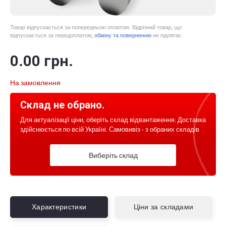
Товар відпускається за попередньою оплатою. Відрізний товар, що
відпускається за передоплатою,
обміну та поверненню
не підлягає.
0
.00
грн.
На замовлення
Склад не обрано.
Для актуалізації ціни, оберіть склад відвантаження. Доставка
здійснюється по всій Україні. Самовивіз - з обраних складів
Виберіть склад
Характеристики
Ціни за складами