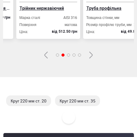
ізобетонних конструкцій
Трійник нержавіючий
Труба профільна
Марка сталі
AISI 316
Товщина стінки, мм
2,0
рн
Поверхня
матова
Розмір профілю труби, мм
20х20
Ціна:
Ціна:
вiд 512.50 грн
вiд 49.80 грн
Круг 220 мм ст. 20
Круг 220 мм ст. 35
Круг 220 мм ст. 40 Х
Круг 220 мм ст. 45