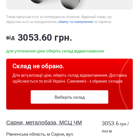
Товар відпускається за попередньою оплатою. Відрізний товар, що
відпускається за передоплатою,
обміну та поверненню
не підлягає.
3053
.60
грн.
від
для уточнення ціни оберіть склад відвантаження
Склад не обрано.
Для актуалізації ціни, оберіть склад відвантаження. Доставка
здійснюється по всій Україні. Самовивіз - з обраних складів
Виберіть склад
Сарни, металобаза, МСЦ ЧМ
3053.6
грн./
пог.м
Рівненська область, м.Сарни, вул.