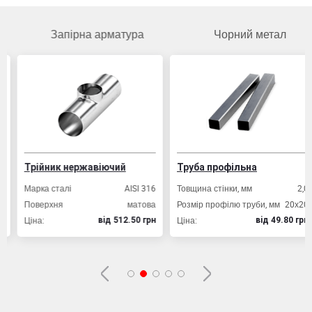
Запірна арматура
Чорний метал
Трійник нержавіючий
Труба профільна
Марка сталі
AISI 316
Товщина стінки, мм
2,0
Поверхня
матова
Розмір профілю труби, мм
20х20
Ціна:
Ціна:
вiд 512.50 грн
вiд 49.80 грн