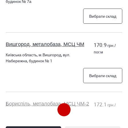
будинок № 7а
Вибрати склад
Вишгород, металобаза, МСЦ ЧМ
170.9
грн./
пог.м
Київська область, м.Вишгород, вул.
Набережна, будинок № 1
Вибрати склад
Бориспіль, металобаза, МСЦ ЧМ-2
172.1
грн./
пог.м
Київська область, м.Бориспіль, вул.
Броварська, будинок № 46