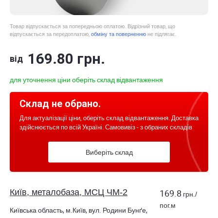
Товар відпускається за попередньою оплатою. Відрізний товар, що
відпускається за передоплатою,
обміну та поверненню
не підлягає.
169
.80
грн.
від
для уточнення ціни оберіть склад відвантаження
Склад не обрано.
Для актуалізації ціни, оберіть склад відвантаження. Доставка
здійснюється по всій Україні. Самовивіз - з обраних складів
Виберіть склад
Київ, металобаза, МСЦ ЧМ-2
169.8
грн./
пог.м
Київська область, м.Київ, вул. Родини Бунґе,