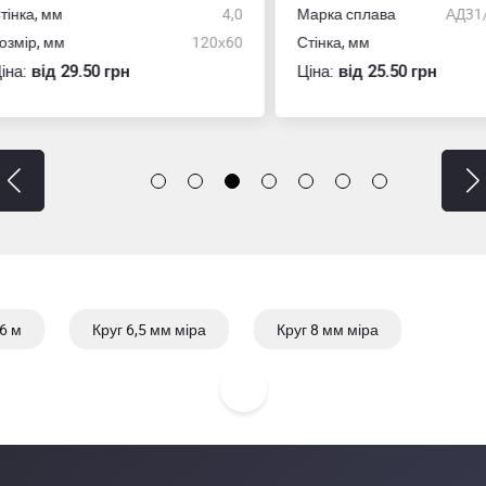
ка, мм
4,0
Марка сплава
АД31/606
ір, мм
120х60
Стінка, мм
:
вiд 29.50 грн
Ціна:
вiд 25.50 грн
6 м
Круг 6,5 мм міра
Круг 8 мм міра