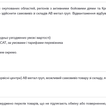
рім окупованих областей, регіонів з активними бойовими діями та К
дійснити самовивіз зі складів АВ метал груп. Відвантаження відбува
дньо узгоджених умов і вартості)
 САТ, за умовами і тарифами перевізника
цем окремо.
вісні центри) АВ метал груп
, можливий самовивіз товару зі складу
тверджено
перелік товарів
, що не підлягають обміну або поверненню,