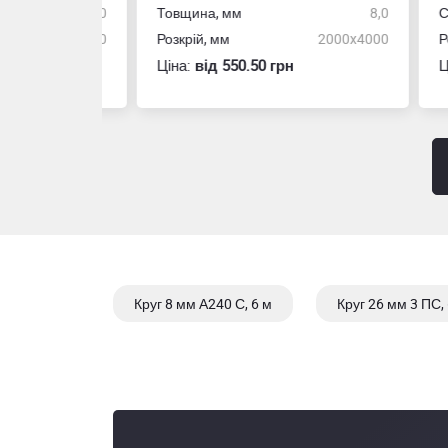
50,0
Товщина, мм
8,0
Стін
4,0
Розкрій, мм
2000x4000
Розм
Ціна:
вiд 550.50 грн
Ціна
Круг 8 мм А240 С, 6 м
Круг 26 мм 3 ПС, 