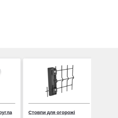
гла
Стовпи для огорожі
Рулетка