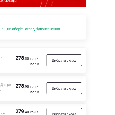
их складів
ня ціни оберіть склад відвантаження
ь,
278
.30
грн./
Вибрати склад
пог.м
.Дніпро,
278
.90
грн./
Вибрати склад
,
пог.м
279
.40
грн./
 вул.
Вибрати склад