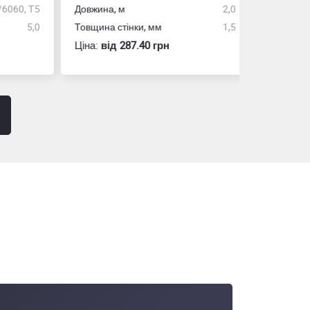
0, Т5
Довжина, м
2,0
5,0
Товщина стінки, мм
1,5
Розмір
Ціна:
вiд 287.40 грн
Ціна:
вiд 60