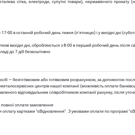
металева сітка, електроди, супутні товари), нержавіючого прокату 
 17-00 в останній робочий день тижня (пʼятницю) і у вихідні дні (суб
ткові вихідні дні, обробляються з 8-00 в перший робочий день після с
ладі до 7 діб безкоштовно
осіб — безготівковим або готівковим розрахунком, за допомогою посл
 металосервісних центрів нашої компанії (можливість оплати банківс
авленого відповідальним співробітником компанії рахунку, після уточ
и повної оплати замовлення
и оплату картками “єВідновлення”. З умовами оплати по програмі “