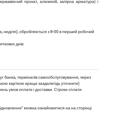
(нержавіючий прокат, алюміній, запірна арматура) і
ота, неділя), обробляються з 8-00 в перший робочий
вяткових днів
уг банка, терміналів самообслуговування, через
ькою карткою краще заздалегідь уточнити)
нень умов оплати і доставки. Строки сплати
єВідновлення” можна ознайомитися на
на сторінці