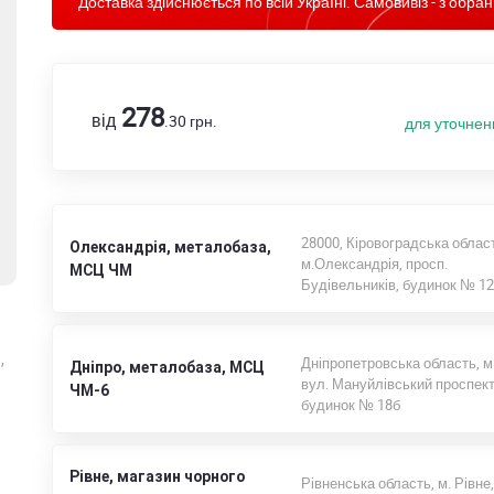
Доставка здійснюється по всій Україні. Самовивіз - з обран
278
від
.30
грн.
для уточнен
28000, Кіровоградська област
Олександрія, металобаза,
м.Олександрія, просп.
МСЦ ЧМ
Будівельників, будинок № 12
,
Дніпропетровська область, м
Дніпро, металобаза, МСЦ
вул. Мануйлівський проспект
ЧМ-6
будинок № 18б
Рівне, магазин чорного
Рівненська область, м. Рівне,