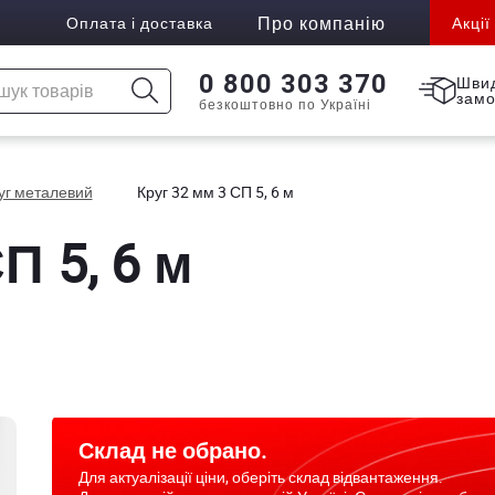
Про компанію
Оплата і доставка
Акції
0 800 303 370
Шви
зам
безкоштовно по Україні
уг металевий
Круг 32 мм 3 СП 5, 6 м
П 5, 6 м
Склад не обрано.
Для актуалізації ціни, оберіть склад відвантаження.