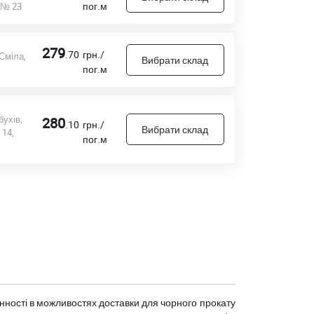
пог.м
 № 23
279
.70
грн./
Сміла,
Вибрати склад
пог.м
бухів,
280
.10
грн./
Вибрати склад
14,
пог.м
мінності в можливостях доставки для чорного прокату