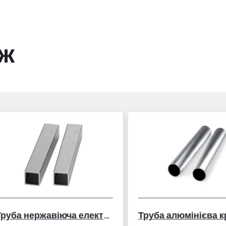
ож
Труба нержавіюча електрозварна профільна
Труба алюмінієва кру