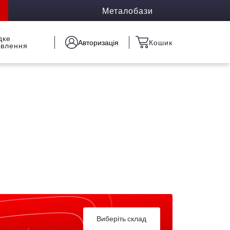
Металобази
дке
Авторизація
Кошик
овлення
Виберіть склад