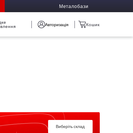
Металобази
дке
Авторизація
Кошик
овлення
Виберіть склад