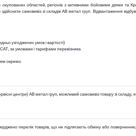
рім окупованих областей, регіонів з активними бойовими діями та К
дійснити самовивіз зі складів АВ метал груп. Відвантаження відбува
дньо узгоджених умов і вартості)
 САТ, за умовами і тарифами перевізника
цем окремо.
вісні центри) АВ метал груп
, можливий самовивіз товару зі складу
тверджено
перелік товарів
, що не підлягають обміну або поверненню,