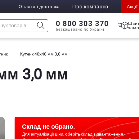
Про компанію
Оплата і доставка
Акції
0 800 303 370
Шви
зам
безкоштовно по Україні
тник
Кутник 40х40 мм 3,0 мм
мм 3,0 мм
Склад не обрано.
Для актуалізації ціни, оберіть склад відвантаження.