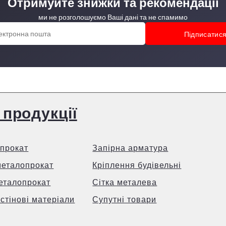
Отримуйте знижки та рекомендації
ми не розголошуємо Ваші дані та не спамимо
 продукції
прокат
Запірна арматура
металопрокат
Кріплення будівельні
еталопрокат
Сітка металева
 стінові матеріали
Супутні товари