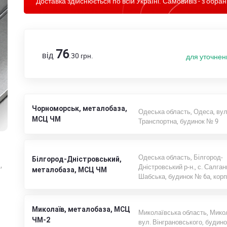
Доставка здійснюється по всій Україні. Самовивіз - з обран
76
від
.30
грн.
для уточнен
Чорноморськ, металобаза,
Одеська область, Одеса, вул
МСЦ ЧМ
Транспортна, будинок № 9
Одеська область, Білгород-
Білгород-Дністровський,
,
Дністровський р-н., с. Салган
металобаза, МСЦ ЧМ
Шабська, будинок № 6а, корп
Миколаїв, металобаза, МСЦ
Миколаївська область, Микол
ЧМ-2
вул. Вінграновського, будин