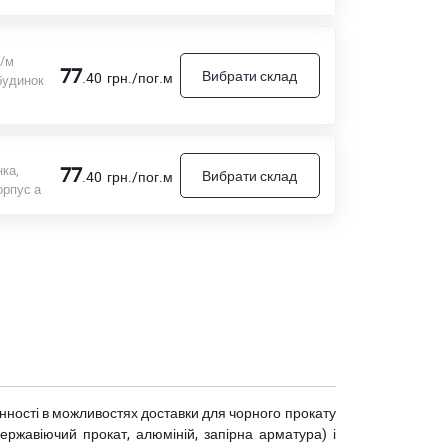
ж/м
77
Вибрати склад
.40
грн./пог.м
будинок
ка,
77
Вибрати склад
.40
грн./пог.м
орпус а
мінності в можливостях доставки для чорного прокату
(нержавіючий прокат, алюміній, запірна арматура) і