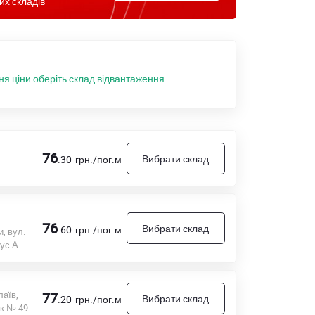
их складів
ня ціни оберіть склад відвантаження
.
76
Вибрати склад
.30
грн./пог.м
76
Вибрати склад
.60
грн./пог.м
и, вул.
ус А
аїв,
77
Вибрати склад
.20
грн./пог.м
ок № 49