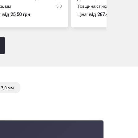
5,0
Товщина стінки, мм
1,5
Розмір
Ціна:
вiд 287.40 грн
Ціна:
вiд 60
 3,0 мм