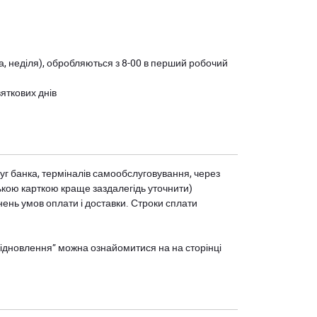
ота, неділя), обробляються з 8-00 в перший робочий
вяткових днів
уг банка, терміналів самообслуговування, через
ькою карткою краще заздалегідь уточнити)
нень умов оплати і доставки. Строки сплати
єВідновлення” можна ознайомитися на
на сторінці