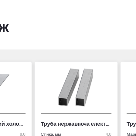
ож
Труба нержавіюча електрозварна профільна
Труба алюмінієва кру
ка, мм
4,0
Марка сплава
АД31/606