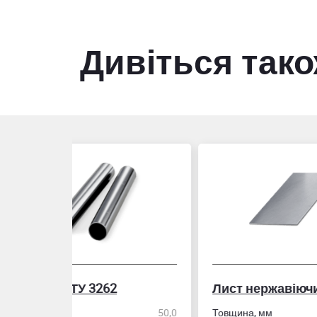
Дивіться так
Лист нержавіючий холоднокатаний
50,0
Товщина, мм
8,0
Стін