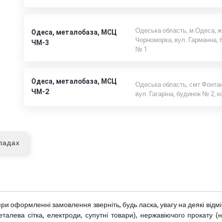
Одеська область, м.Одеса, 
Одеса, металобаза, МСЦ
Чорноморка, вул. Гарманна, 
ЧМ-3
№ 1
Одеса, металобаза, МСЦ
Одеська область, смт.Фонтан
ЧМ-2
вул. Гагаріна, будинок № 2, к
кладах
при оформленні замовлення зверніть, будь ласка, увагу на деякі від
металева сітка, електроди, супутні товари), нержавіючого прокату 