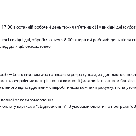
 17-00 в останній робочий день тижня (пʼятницю) і у вихідні дні (суб
ткові вихідні дні, обробляються з 8-00 в перший робочий день після с
ладі до 7 діб безкоштовно
осіб — безготівковим або готівковим розрахунком, за допомогою посл
 металосервісних центрів нашої компанії (можливість оплати банківс
авленого відповідальним співробітником компанії рахунку, після уточ
и повної оплати замовлення
и оплату картками “єВідновлення”. З умовами оплати по програмі “