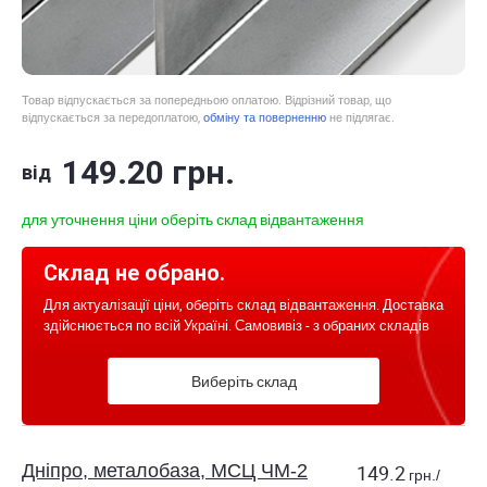
Товар відпускається за попередньою оплатою. Відрізний товар, що
відпускається за передоплатою,
обміну та поверненню
не підлягає.
149
.20
грн.
від
для уточнення ціни оберіть склад відвантаження
Склад не обрано.
Для актуалізації ціни, оберіть склад відвантаження. Доставка
здійснюється по всій Україні. Самовивіз - з обраних складів
Виберіть склад
Дніпро, металобаза, МСЦ ЧМ-2
149.2
грн./