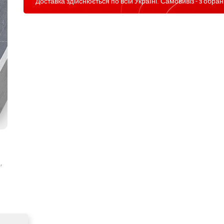
Доставка здійснюється по всій Україні. Самовивіз - з обран
,