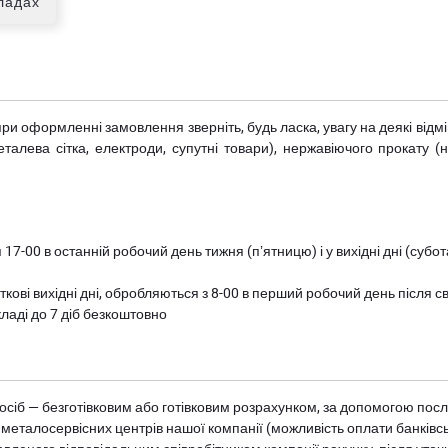
кладах
при оформленні замовлення зверніть, будь ласка, увагу на деякі від
металева сітка, електроди, супутні товари), нержавіючого прокату 
 17-00 в останній робочий день тижня (пʼятницю) і у вихідні дні (суб
ткові вихідні дні, обробляються з 8-00 в перший робочий день після с
ладі до 7 діб безкоштовно
осіб — безготівковим або готівковим розрахунком, за допомогою посл
 металосервісних центрів нашої компанії (можливість оплати банківс