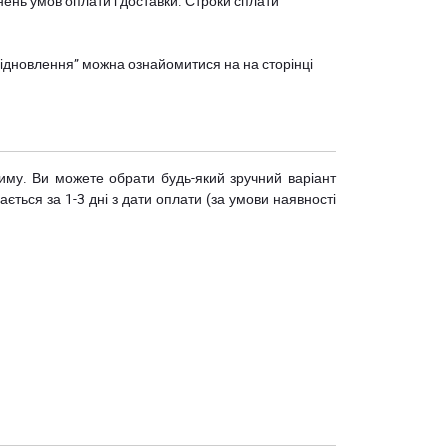
нень умов оплати і доставки. Строки сплати
єВідновлення” можна ознайомитися на
на сторінці
риму. Ви можете обрати будь-який зручний варіант
ється за 1-3 дні з дати оплати (за умови наявності