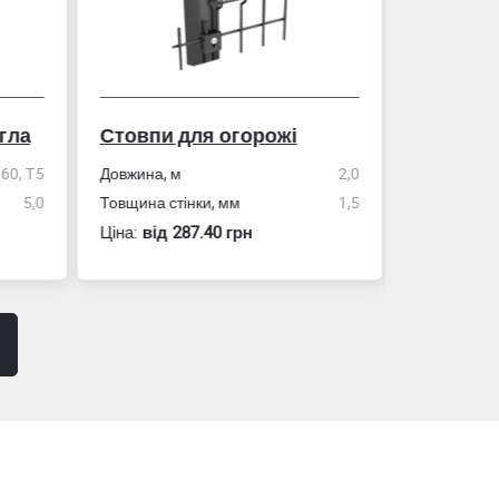
гла
Стовпи для огорожі
Рулетка
0, Т5
Довжина, м
2,0
5,0
Товщина стінки, мм
1,5
Розмір
Ціна:
вiд 287.40 грн
Ціна:
вiд 60