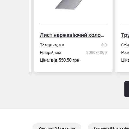
Лист нержавіючий холоднокатаний
50,0
Товщина, мм
8,0
Стін
4,0
Розкрій, мм
2000x4000
Розм
Ціна:
вiд 550.50 грн
Ціна
Квадрат 24 мм міра
Квадрат 55 мм мір