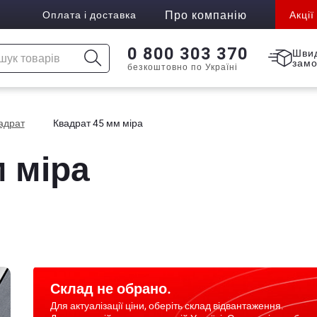
Про компанію
Оплата і доставка
Акції
0 800 303 370
Шви
зам
безкоштовно по Україні
адрат
Квадрат 45 мм міра
 міра
Склад не обрано.
Для актуалізації ціни, оберіть склад відвантаження.