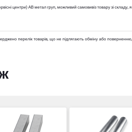
вісні центри) АВ метал груп
, можливий самовивіз товару зі складу
тверджено
перелік товарів
, що не підлягають обміну або поверненню,
ож