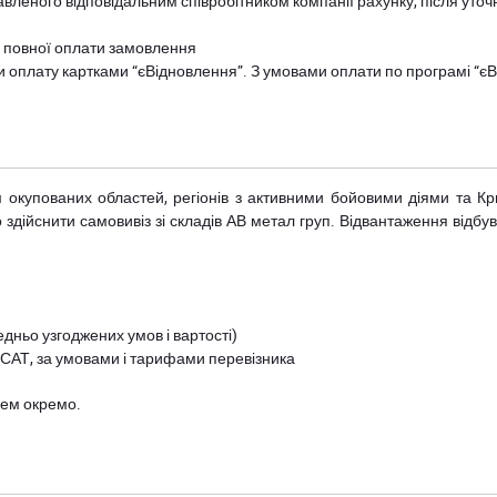
авленого відповідальним співробітником компанії рахунку, після уточ
и повної оплати замовлення
и оплату картками “єВідновлення”. З умовами оплати по програмі “
рім окупованих областей, регіонів з активними бойовими діями та К
дійснити самовивіз зі складів АВ метал груп. Відвантаження відбува
дньо узгоджених умов і вартості)
 САТ, за умовами і тарифами перевізника
цем окремо.