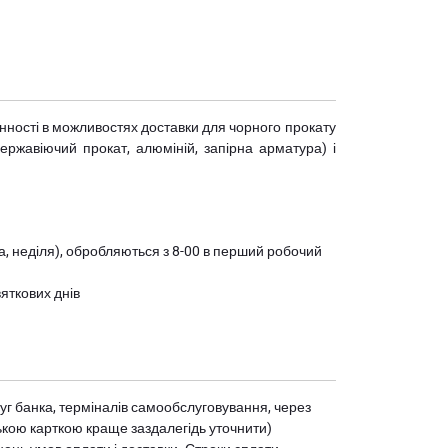
мінності в можливостях доставки для чорного прокату
(нержавіючий прокат, алюміній, запірна арматура) і
ота, неділя), обробляються з 8-00 в перший робочий
вяткових днів
уг банка, терміналів самообслуговування, через
ькою карткою краще заздалегідь уточнити)