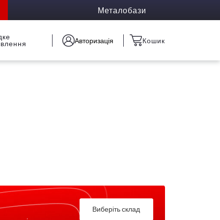
Металобази
дке
Авторизація
Кошик
овлення
Виберіть склад