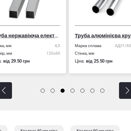
Труба нержавіюча електрозварна профільна
Труба алюмінієва кру
ка, мм
4,0
Марка сплава
АД31/606
ір, мм
120х60
Стінка, мм
:
вiд 29.50 грн
Ціна:
вiд 25.50 грн
а
Квадрат 40 мм міра
Квадрат 90 мм міра