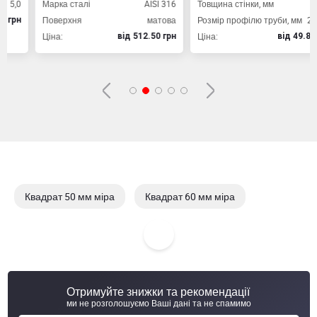
0
Марка сталі
AISI 316
Товщина стінки, мм
2,0
Поверхня
матова
Розмір профілю труби, мм
20х20
н
Ціна:
Ціна:
вiд 512.50 грн
вiд 49.80 грн
Квадрат 50 мм міра
Квадрат 60 мм міра
Квадрат 150 мм міра
Квадрат 25 мм міра
Отримуйте знижки та рекомендації
ми не розголошуємо Ваші дані та не спамимо