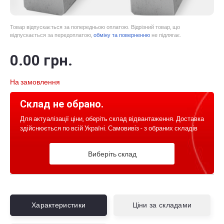
Товар відпускається за попередньою оплатою. Відрізний товар, що
відпускається за передоплатою,
обміну та поверненню
не підлягає.
0
.00
грн.
На замовлення
Склад не обрано.
Для актуалізації ціни, оберіть склад відвантаження. Доставка
здійснюється по всій Україні. Самовивіз - з обраних складів
Виберіть склад
Характеристики
Ціни за складами