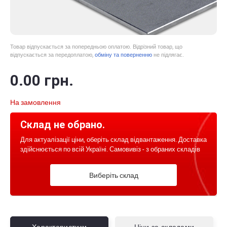
Товар відпускається за попередньою оплатою. Відрізний товар, що
відпускається за передоплатою,
обміну та поверненню
не підлягає.
0
.00
грн.
На замовлення
Склад не обрано.
Для актуалізації ціни, оберіть склад відвантаження. Доставка
здійснюється по всій Україні. Самовивіз - з обраних складів
Виберіть склад