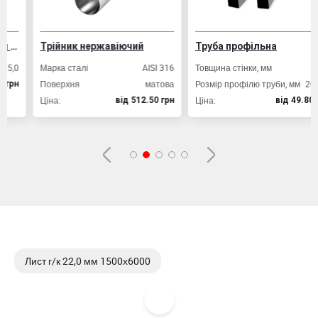
Трійник нержавіючий
Труба профільна
Марка сталі
AISI 316
Товщина стінки, мм
2,0
Поверхня
матова
Розмір профілю труби, мм
20х20
Ціна:
Ціна:
вiд 512.50 грн
вiд 49.80 грн
Лист г/к 22,0 мм 1500х6000
Лист г/к 22,0 мм 2000х6000