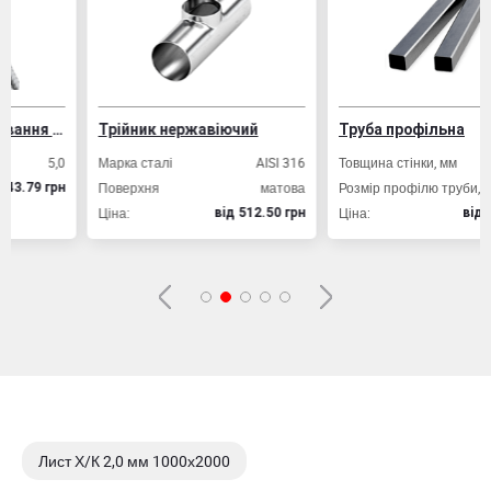
м.Ковель, вул. Кутузова, будинок № 27б
Вибрати склад
ування залізобетонних конструкцій
Трійник нержавіючий
Труба профільна
,0
Марка сталі
AISI 316
Товщина стінки, мм
2,0
Поверхня
матова
Розмір профілю труби, мм
20х20
рн
Ціна:
Ціна:
вiд 512.50 грн
вiд 49.80 грн
Лист Х/К 2,0 мм 1000х2000