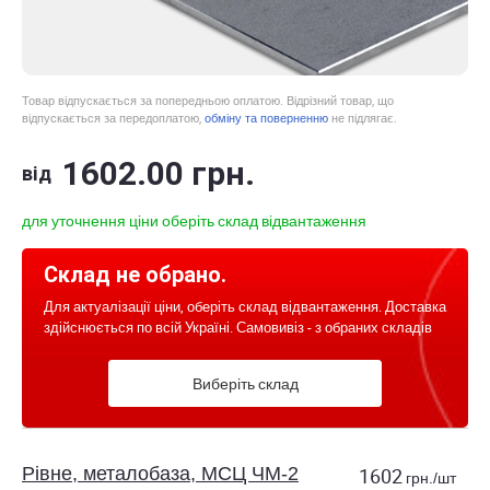
Товар відпускається за попередньою оплатою. Відрізний товар, що
відпускається за передоплатою,
обміну та поверненню
не підлягає.
1602
.00
грн.
від
для уточнення ціни оберіть склад відвантаження
Склад не обрано.
Для актуалізації ціни, оберіть склад відвантаження. Доставка
здійснюється по всій Україні. Самовивіз - з обраних складів
Виберіть склад
Рівне, металобаза, МСЦ ЧМ-2
1602
грн./шт