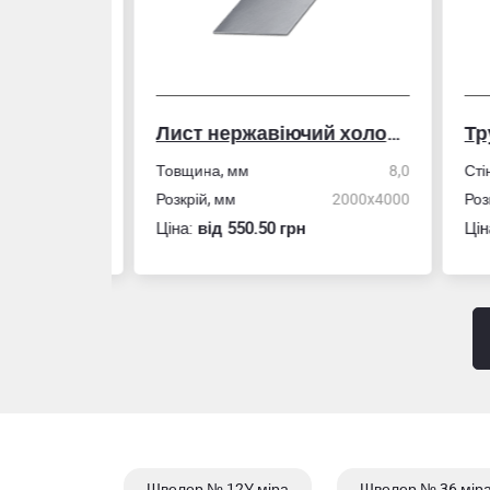
Лист нержавіючий холоднокатаний
50,0
Товщина, мм
8,0
Стін
4,0
Розкрій, мм
2000x4000
Розм
Ціна:
вiд 550.50 грн
Ціна
Швелер № 12У міра
Швелер № 36 мір