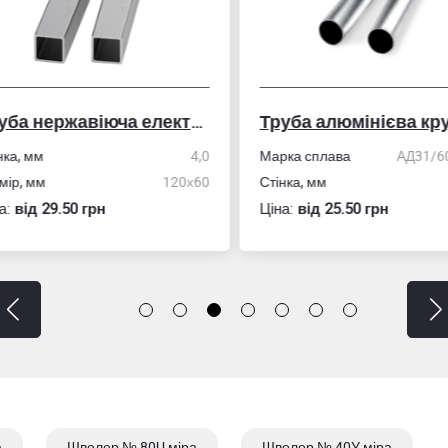
Труба нержавіюча електрозварна профільна
Труба алюмінієва кру
ка, мм
4,0
Марка сплава
АД31/606
ір, мм
120х60
Стінка, мм
:
вiд 29.50 грн
Ціна:
вiд 25.50 грн
а
Швелер № 80U міра
Швелер № 40У міра