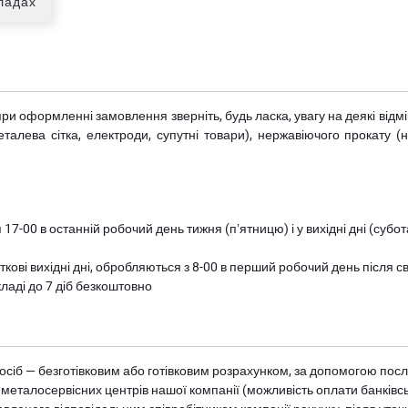
кладах
при оформленні замовлення зверніть, будь ласка, увагу на деякі від
металева сітка, електроди, супутні товари), нержавіючого прокату 
 17-00 в останній робочий день тижня (пʼятницю) і у вихідні дні (суб
ткові вихідні дні, обробляються з 8-00 в перший робочий день після с
ладі до 7 діб безкоштовно
осіб — безготівковим або готівковим розрахунком, за допомогою посл
 металосервісних центрів нашої компанії (можливість оплати банківс