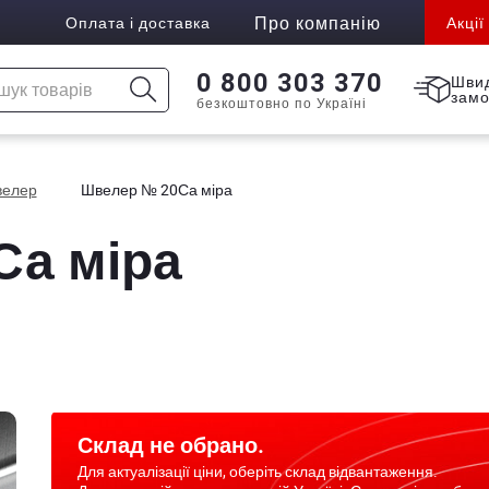
Про компанію
Оплата і доставка
Акції
0 800 303 370
Шви
зам
безкоштовно по Україні
елер
Швелер № 20Са міра
а міра
Склад не обрано.
Для актуалізації ціни, оберіть склад відвантаження.