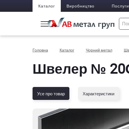
Каталог
Виробництво
Послуги
Головна
Каталог
Чорний метал
Шв
Швелер № 20С
Усе про товар
Характеристики