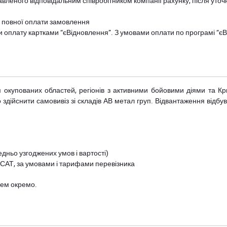
авленого відповідальним співробітником компанії рахунку, після уточ
и повної оплати замовлення
и оплату картками “єВідновлення”. З умовами оплати по програмі “
рім окупованих областей, регіонів з активними бойовими діями та К
дійснити самовивіз зі складів АВ метал груп. Відвантаження відбува
дньо узгоджених умов і вартості)
 САТ, за умовами і тарифами перевізника
цем окремо.