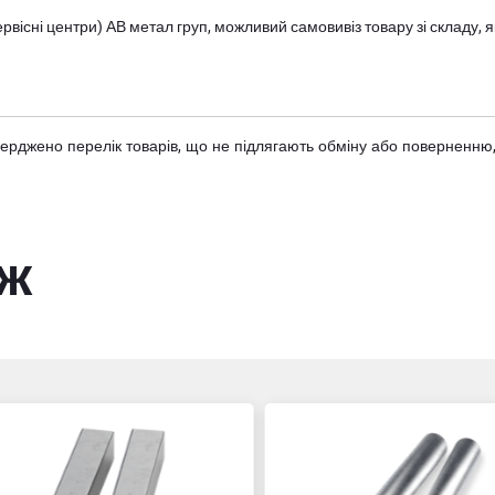
вісні центри) АВ метал груп
, можливий самовивіз товару зі складу
тверджено
перелік товарів
, що не підлягають обміну або поверненню,
ож