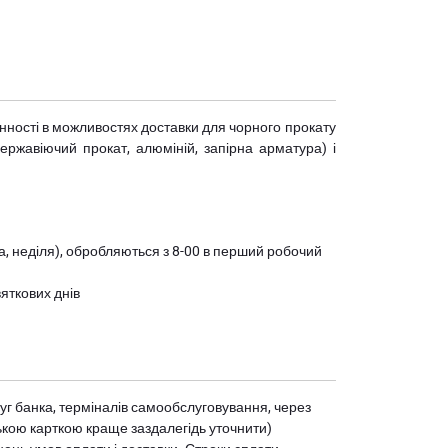
мінності в можливостях доставки для чорного прокату
(нержавіючий прокат, алюміній, запірна арматура) і
ота, неділя), обробляються з 8-00 в перший робочий
вяткових днів
уг банка, терміналів самообслуговування, через
ькою карткою краще заздалегідь уточнити)