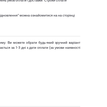
нень умов оплати і доставки. Строки сплати
єВідновлення” можна ознайомитися на
на сторінці
риму. Ви можете обрати будь-який зручний варіант
ється за 1-3 дні з дати оплати (за умови наявності