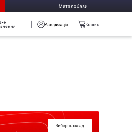
Металобази
дке
Авторизація
Кошик
овлення
Виберіть склад