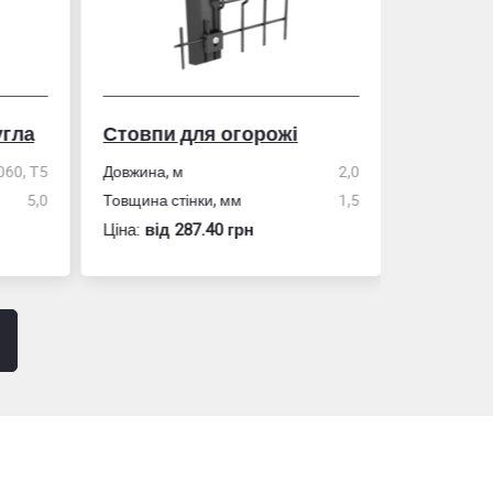
гла
Стовпи для огорожі
Рулетка
0, Т5
Довжина, м
2,0
5,0
Товщина стінки, мм
1,5
Розмір
Ціна:
вiд 287.40 грн
Ціна:
вiд 60