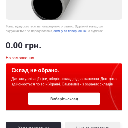
Товар відпускається за попередньою оплатою. Відрізний товар, що
відпускається за передоплатою,
обміну та поверненню
не підлягає.
0
.00
грн.
На замовлення
Склад не обрано.
Для актуалізації ціни, оберіть склад відвантаження. Доставка
здійснюється по всій Україні. Самовивіз - з обраних складів
Виберіть склад