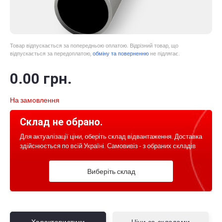
Товар відпускається за попередньою оплатою. Відрізний товар, що
відпускається за передоплатою,
обміну та поверненню
не підлягає.
0
.00
грн.
На замовлення
Склад не обрано.
Для актуалізації ціни, оберіть склад відвантаження. Доставка
здійснюється по всій Україні. Самовивіз - з обраних складів
Виберіть склад