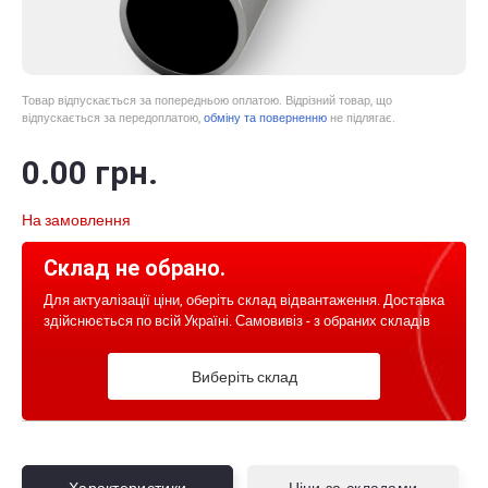
Товар відпускається за попередньою оплатою. Відрізний товар, що
відпускається за передоплатою,
обміну та поверненню
не підлягає.
0
.00
грн.
На замовлення
Склад не обрано.
Для актуалізації ціни, оберіть склад відвантаження. Доставка
здійснюється по всій Україні. Самовивіз - з обраних складів
Виберіть склад