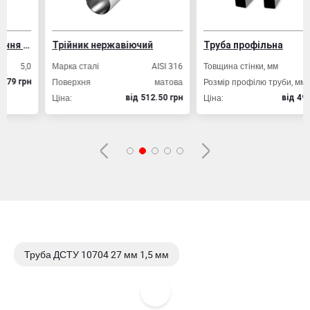
Дріт ВР-1 для армування залізобетонних конструкцій
Трійник нержавіючий
Труба профільна
5,0
Марка сталі
AISI 316
Товщина стінки, мм
2,
Поверхня
матова
Розмір профілю труби, мм
20х2
грн
Ціна:
Ціна:
вiд 512.50 грн
вiд 49.80 гр
Труба ДСТУ 10704 27 мм 1,5 мм
Труба ДСТУ 10704 27 мм 2,0 мм