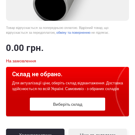
Товар відпускається за попередньою оплатою. Відрізний товар, що
відпускається за передоплатою,
обміну та поверненню
не підлягає.
0
.00
грн.
На замовлення
Склад не обрано.
Для актуалізації ціни, оберіть склад відвантаження. Доставка
здійснюється по всій Україні. Самовивіз - з обраних складів
Виберіть склад