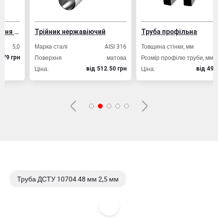
ування залізобетонних конструкцій
Трійник нержавіючий
Труба профільна
,0
Марка сталі
AISI 316
Товщина стінки, мм
2,0
Поверхня
матова
Розмір профілю труби, мм
20х20
рн
Ціна:
Ціна:
вiд 512.50 грн
вiд 49.80 грн
Труба ДСТУ 10704 48 мм 2,5 мм
Труба ДСТУ 10704 60 мм 5,0 мм