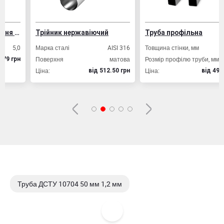
ування залізобетонних конструкцій
Трійник нержавіючий
Труба профільна
,0
Марка сталі
AISI 316
Товщина стінки, мм
2,0
Поверхня
матова
Розмір профілю труби, мм
20х20
рн
Ціна:
Ціна:
вiд 512.50 грн
вiд 49.80 грн
Труба ДСТУ 10704 50 мм 1,2 мм
Труба ДСТУ 10704 273 мм 6,0 мм , 12 м