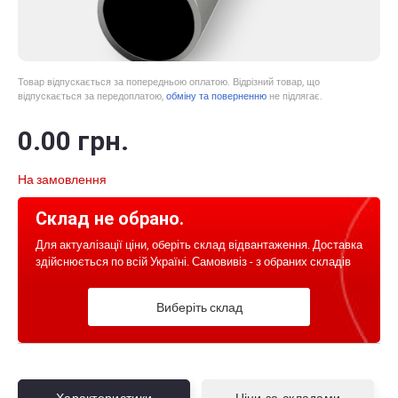
Товар відпускається за попередньою оплатою. Відрізний товар, що
відпускається за передоплатою,
обміну та поверненню
не підлягає.
0
.00
грн.
На замовлення
Склад не обрано.
Для актуалізації ціни, оберіть склад відвантаження. Доставка
здійснюється по всій Україні. Самовивіз - з обраних складів
Виберіть склад