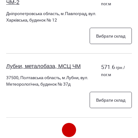
ЧМ-2
пог.м
Дніпропетровська область, м.Павлоград, вул.
Харківська, будинок № 12
Вибрати склад
Лубни, металобаза, МСЦ ЧМ
571.6
грн./
пог.м
37500, Полтавська область, м.Лубни, вул.
Метеорологічна, будинок № 37д
Вибрати склад
Камянка-Бузька, металобаза, МСЦ
601.7
грн./
ЧМ