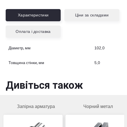
пог.м
Львівська область, м.Камянка-Бузька, вул.
Сірка І., будинок № 4, корпус А
Характеристики
Ціни за складами
Вибрати склад
Оплата і доставка
Діаметр, мм
102,0
Товщина стінки, мм
5,0
Дивіться також
Запірна арматура
Чорний метал