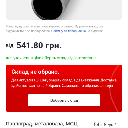
Товар відпускається за попередньою оплатою. Відрізний товар, що
відпускається за передоплатою,
обміну та поверненню
не підлягає.
541
.80
грн.
від
для уточнення ціни оберіть склад відвантаження
Склад не обрано.
Для актуалізації ціни, оберіть склад відвантаження. Доставка
здійснюється по всій Україні. Самовивіз - з обраних складів
Виберіть склад
Павлоград, металобаза, МСЦ
541.8
грн./