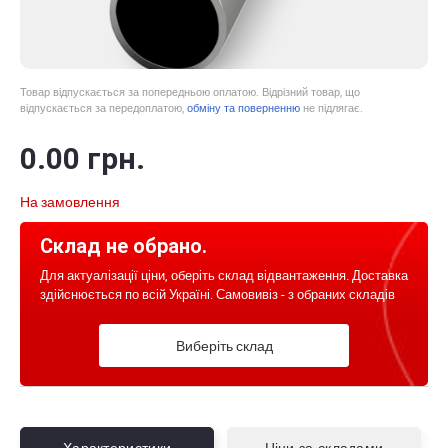
Товар відпускається за попередньою оплатою. Відрізний товар, що
відпускається за передоплатою,
обміну та поверненню
не підлягає.
0
.00
грн.
На замовлення
Склад не обрано.
Для актуалізації ціни, оберіть склад відвантаження. Доставка
здійснюється по всій Україні. Самовивіз - з обраних складів
Виберіть склад