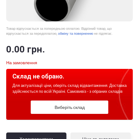
Товар відпускається за попередньою оплатою. Відрізний товар, що
відпускається за передоплатою,
обміну та поверненню
не підлягає.
0
.00
грн.
На замовлення
Склад не обрано.
Для актуалізації ціни, оберіть склад відвантаження. Доставка
здійснюється по всій Україні. Самовивіз - з обраних складів
Виберіть склад