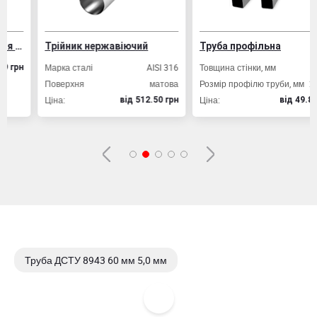
ізобетонних конструкцій
Трійник нержавіючий
Труба профільна
Марка сталі
AISI 316
Товщина стінки, мм
2,0
рн
Поверхня
матова
Розмір профілю труби, мм
20х20
Ціна:
Ціна:
вiд 512.50 грн
вiд 49.80 грн
Труба ДСТУ 8943 60 мм 5,0 мм
Труба ДСТУ 8943 60 мм 6,0 мм