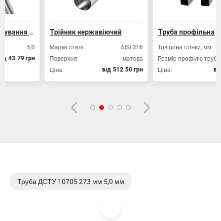
Дріт ВР-1 для армування залізобетонних конструкцій
Трійник нержавіючий
Труба профільна
5,0
Марка сталі
AISI 316
Товщина стінки, мм
Поверхня
матова
Розмір профілю труби, мм
20
9 грн
Ціна:
Ціна:
вiд 512.50 грн
вiд 49.80 
Труба ДСТУ 10705 273 мм 5,0 мм
Труба ДСТУ 10705 273 мм 7,0 мм