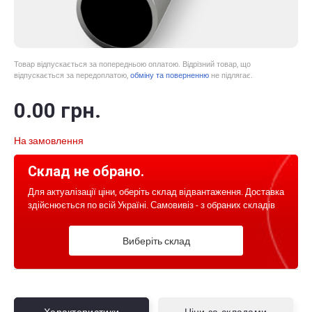
Товар відпускається за попередньою оплатою. Відрізний товар, що
відпускається за передоплатою,
обміну та поверненню
не підлягає.
0
.00
грн.
На замовлення
Склад не обрано.
Для актуалізації ціни, оберіть склад відвантаження. Доставка
здійснюється по всій Україні. Самовивіз - з обраних складів
Виберіть склад