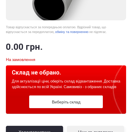
Товар відпускається за попередньою оплатою. Відрізний товар, що
відпускається за передоплатою,
обміну та поверненню
не підлягає.
0
.00
грн.
На замовлення
Склад не обрано.
Для актуалізації ціни, оберіть склад відвантаження. Доставка
здійснюється по всій Україні. Самовивіз - з обраних складів
Виберіть склад