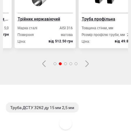
укцій
Трійник нержавіючий
Труба профільна
0
Марка сталі
AISI 316
Товщина стінки, мм
2,0
Поверхня
матова
Розмір профілю труби, мм
20х20
н
Ціна:
Ціна:
вiд 512.50 грн
вiд 49.80 грн
Труба ДСТУ 3262 ду 15 мм 2,5 мм
Труба ДСТУ 3262 ду 15 мм 2,8 мм